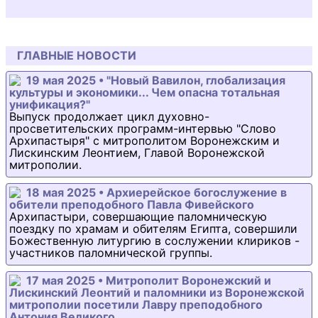
ГЛАВНЫЕ НОВОСТИ
19 мая 2025 • "Новый Вавилон, глобализация
культуры и экономики... Чем опасна тотальная
унификация?"
Выпуск продолжает цикл духовно-
просветительских программ-интервью "Слово
Архипастыря" с митрополитом Воронежским и
Лискинским Леонтием, Главой Воронежской
митрополии.
18 мая 2025 • Архиерейское богослужение в
обители преподобного Павла Фивейского
Архипастыри, совершающие паломническую
поездку по храмам и обителям Египта, совершили
Божественную литургию в сослужении клириков -
участников паломнической группы.
17 мая 2025 • Митрополит Воронежский и
Лискинский Леонтий и паломники из Воронежской
митрополии посетили Лавру преподобного
Антония Великого