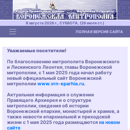
8 августа 2026 г., СУББОТА, (26 июля ст.)
Toggle navigation
ПОЛНАЯ ВЕРСИЯ САЙТА
Уважаемые посетители!
По благословению митрополита Воронежского
и Лискинского Леонтия, главы Воронежской
митрополии, с 1 мая 2025 года начал работу
новый официальный сайт Воронежской
митрополии
www.vrn-eparhia.ru
.
Актуальная информация о служении
Правящего Архиерея и о структуре
митрополии, сведения об истории
Воронежской епархии, монастырей и храмов, а
также новости епархиальной и приходской
жизни с 1 мая 2025 года размещаются
на новом
сайте