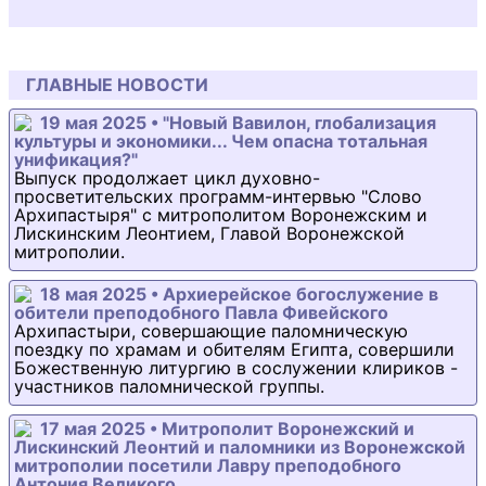
ГЛАВНЫЕ НОВОСТИ
19 мая 2025 • "Новый Вавилон, глобализация
культуры и экономики... Чем опасна тотальная
унификация?"
Выпуск продолжает цикл духовно-
просветительских программ-интервью "Слово
Архипастыря" с митрополитом Воронежским и
Лискинским Леонтием, Главой Воронежской
митрополии.
18 мая 2025 • Архиерейское богослужение в
обители преподобного Павла Фивейского
Архипастыри, совершающие паломническую
поездку по храмам и обителям Египта, совершили
Божественную литургию в сослужении клириков -
участников паломнической группы.
17 мая 2025 • Митрополит Воронежский и
Лискинский Леонтий и паломники из Воронежской
митрополии посетили Лавру преподобного
Антония Великого