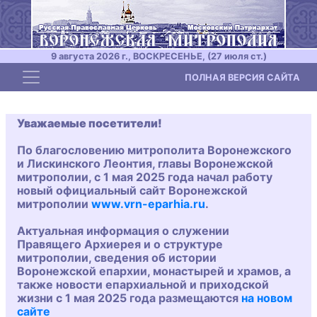
9 августа 2026 г., ВОСКРЕСЕНЬЕ, (27 июля ст.)
Toggle navigation
ПОЛНАЯ ВЕРСИЯ САЙТА
Уважаемые посетители!
По благословению митрополита Воронежского
и Лискинского Леонтия, главы Воронежской
митрополии, с 1 мая 2025 года начал работу
новый официальный сайт Воронежской
митрополии
www.vrn-eparhia.ru
.
Актуальная информация о служении
Правящего Архиерея и о структуре
митрополии, сведения об истории
Воронежской епархии, монастырей и храмов, а
также новости епархиальной и приходской
жизни с 1 мая 2025 года размещаются
на новом
сайте