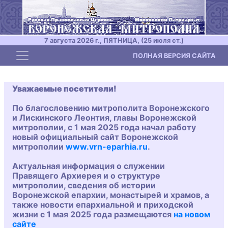
7 августа 2026 г., ПЯТНИЦА, (25 июля ст.)
Toggle navigation
ПОЛНАЯ ВЕРСИЯ САЙТА
Уважаемые посетители!
По благословению митрополита Воронежского
и Лискинского Леонтия, главы Воронежской
митрополии, с 1 мая 2025 года начал работу
новый официальный сайт Воронежской
митрополии
www.vrn-eparhia.ru
.
Актуальная информация о служении
Правящего Архиерея и о структуре
митрополии, сведения об истории
Воронежской епархии, монастырей и храмов, а
также новости епархиальной и приходской
жизни с 1 мая 2025 года размещаются
на новом
сайте