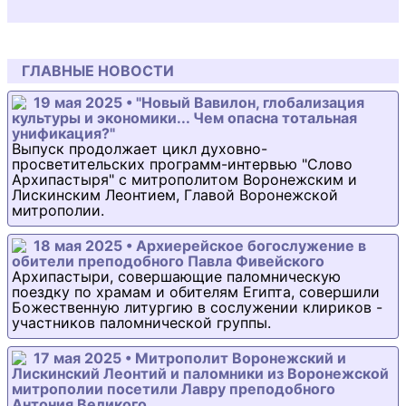
ГЛАВНЫЕ НОВОСТИ
19 мая 2025 • "Новый Вавилон, глобализация
культуры и экономики... Чем опасна тотальная
унификация?"
Выпуск продолжает цикл духовно-
просветительских программ-интервью "Слово
Архипастыря" с митрополитом Воронежским и
Лискинским Леонтием, Главой Воронежской
митрополии.
18 мая 2025 • Архиерейское богослужение в
обители преподобного Павла Фивейского
Архипастыри, совершающие паломническую
поездку по храмам и обителям Египта, совершили
Божественную литургию в сослужении клириков -
участников паломнической группы.
17 мая 2025 • Митрополит Воронежский и
Лискинский Леонтий и паломники из Воронежской
митрополии посетили Лавру преподобного
Антония Великого