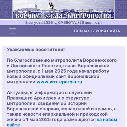
8 августа 2026 г., СУББОТА, (26 июля ст.)
Toggle navigation
ПОЛНАЯ ВЕРСИЯ САЙТА
Уважаемые посетители!
По благословению митрополита Воронежского
и Лискинского Леонтия, главы Воронежской
митрополии, с 1 мая 2025 года начал работу
новый официальный сайт Воронежской
митрополии
www.vrn-eparhia.ru
.
Актуальная информация о служении
Правящего Архиерея и о структуре
митрополии, сведения об истории
Воронежской епархии, монастырей и храмов, а
также новости епархиальной и приходской
жизни с 1 мая 2025 года размещаются
на новом
сайте