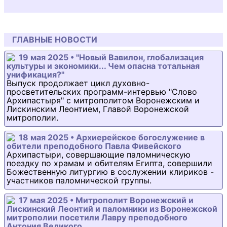
ГЛАВНЫЕ НОВОСТИ
19 мая 2025 • "Новый Вавилон, глобализация
культуры и экономики... Чем опасна тотальная
унификация?"
Выпуск продолжает цикл духовно-
просветительских программ-интервью "Слово
Архипастыря" с митрополитом Воронежским и
Лискинским Леонтием, Главой Воронежской
митрополии.
18 мая 2025 • Архиерейское богослужение в
обители преподобного Павла Фивейского
Архипастыри, совершающие паломническую
поездку по храмам и обителям Египта, совершили
Божественную литургию в сослужении клириков -
участников паломнической группы.
17 мая 2025 • Митрополит Воронежский и
Лискинский Леонтий и паломники из Воронежской
митрополии посетили Лавру преподобного
Антония Великого