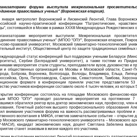
ганизаторами форума выступила межрегиональная просветительс
единение православных ученых" (Воронежская епархия).
8 января митрополит Воронежский и Лискинский Леонтий, Глава Воронежск
оссийской научно-практической конференции "Патриотические, нравств
ы", состоявшейся в Москве в рамках XXXIII Международных Рождественских 
рганизаторами мероприятия выступили: Межрегиональная просветител
динение православных ученых" (МПОО "ОПУ", Воронежская епархия, Покровс
сово-правовой университет, Московский гуманитарно-технологический унив
тельный институт, Общественный центр по защите традиционных семейных ц
еждународный статус конференций был поддержан учеными Беларуси (Минск
рситеты), Сербии (Белградский университет), а также гостями из Придн
никами мероприятия стали студенты, преподаватели вузов, духовенство и 
и и общественных организаций из Москвы и Московской области, Санкт-Пе
рода, Боброва, Воронежа, Волгограда, Вологды, Владимира, Ельца, Липецк
оссийска, Орла, Петрозаводска, Саратова, Севастополя, Тамбова, Херсона
анционном формате в конференции приняли участие представители 53 
ество участников конференции составило около 4 тысяч человек, из которых 
ткрытие конференции состоялось на площадке Московского финансово-юри
рым МПОО "ОПУ" проводит различные мероприятия на протяжении 7 
вшимся обратился ректор вуза доктор экономических наук, профессор, член
ования, Почетный работник высшего профессионального образования Алек
ил внимание участников форума на важность рассматриваемых проблем и 
твенного воспитания в МФЮА, отметив замечательное событие – открытие д
р Московского гуманитарно-технологического университета – Московского ар
У-МАСИ), кандидат экономических наук, доцент Светлана Забелина выраз
риятие станет знаковым в жизни каждого его участника.
своем выступлении митрополит Леонтий подчеркнул важность патриотическо