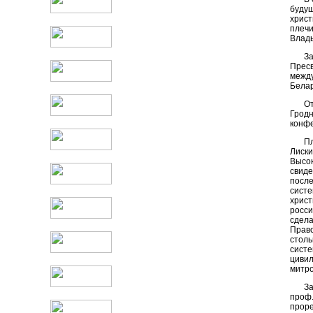
будущ
христ
плечи
Влад
З
Пресв
межд
Белар
От
Гродн
конфе
П
Лиск
Высок
свиде
после
систе
хрис
росс
сдела
Прав
стол
систе
цивил
митро
За
проф.
проре