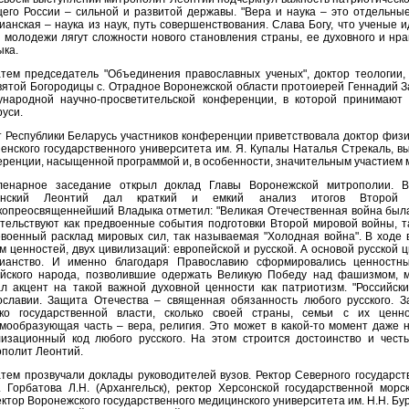
его России – сильной и развитой державы. "Вера и наука – это отдельны
ианская – наука из наук, путь совершенствования. Слава Богу, что ученые и
 молодежи лягут сложности нового становления страны, ее духовного и нра
ыка.
атем председатель "Объединения православных ученых", доктор теологии,
ятой Богородицы с. Отрадное Воронежской области протоиерей Геннадий З
ународной научно-просветительской конференции, в которой принимают 
уси.
 Республики Беларусь участников конференции приветствовала доктор физи
енского государственного университета им. Я. Купалы Наталья Стрекаль, 
ренции, насыщенной программой и, в особенности, значительным участием 
ленарное заседание открыл доклад Главы Воронежской митрополии. 
инский Леонтий дал краткий и емкий анализ итогов Второй 
опреосвященнейший Владыка отметил: "Великая Отечественная война была
тельствуют как предвоенные события подготовки Второй мировой войны, т
военный расклад мировых сил, так называемая "Холодная война". В ходе
м ценностей, двух цивилизаций: европейской и русской. А основой русской
тианство. И именно благодаря Православию сформировались ценностны
ийского народа, позволившие одержать Великую Победу над фашизмом, м
л акцент на такой важной духовной ценности как патриотизм. "Российск
ославии. Защита Отечества – священная обязанность любого русского. 
ько государственной власти, сколько своей страны, семьи с их ценн
мообразующая часть – вера, религия. Это может в какой-то момент даже н
изационный код любого русского. На этом строится достоинство и честь
полит Леонтий.
тем прозвучали доклады руководителей вузов. Ректор Северного государст
 Горбатова Л.Н. (Архангельск), ректор Херсонской государственной морс
ктор Воронежского государственного медицинского университета им. Н.Н. Бур