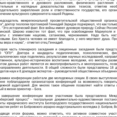
льно-нравственного и духовного разложения, физического растления
ительные и наглядные доказательства своих тезисов, отметив нео
одательного закрепления роли и ответственности государства, его орга
ечении культурного суверенитета нашей Родины.
редседатель межрегиональной просветительской общественной организ
х", доктор теологии протоиерей Геннадий Заридзе подчеркнул, что как только
. "Это исторический факт. Все войны имеют духовную природу. Сейчас Россия
нинской. Широко известен тот факт, что при освобождении Мариуполя и
маты с элементами нацизма, сатанизма, чернокнижия. Надо быть на
овыми. Без Христа человек не имеет благодати, у него мертвеет душа. Пр
ы вера и наука", - отметил отец Геннадий.
торая часть пленарного заседания и секционные заседания были предст
 "ОПУ". Доктора и кандидаты педагогических, психологических, фило
алогических наук поделились результатами научных исследований, направл
твенное, культурно-историческое воспитание молодежи, его векторы разв
том данных работ является их многопрофильность и многогранность, поз
направлениях деятельности. В общей сложности были представлены 18 до
датов наук и 8 докладов экспертов – руководителей общественных объедине
рамках конференции работали две молодежных секции. В своих выступления
енне поблагодарили организаторов конференций за возможность говорит
дежной аудиторией. Для многих такое общение позволяет найти ответы 
ый в жизни ориентир – Бога.
 завершение конференции всем участникам была представлена Между
бергский процесс" - театральная документально-художественная постано
нты юридического института Белгородского государственного национальног
частии ребят из Бобровского аграрно-индустриального колледжа (г. Бобров, В
одводя итоги форума, можно отметить, что активное совместное участи