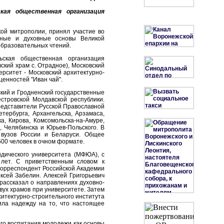
кая общественная организация
ой митрополии, принял участие во
енные и духовные основы Великой
образовательных чтений.
ьская общественная организация
кий храм с. Отрадное), Московский
ерситет - Московский архитектурно-
енностей "Иван чай".
ий и Гродненский государственные
естровской Молдавской республики.
представители Русской Православной
тербурга, Архангельска, Арзамаса,
а, Кирова, Комсомольска-на-Амуре,
, Челябинска и Юрьев-Польского. В
вузов России и Беларуси. Общее
500 человек в очном формате.
дического университета (МФЮА), с
лет. С приветственным словом к
-корреспондент Российской Академии
сей Забелин. Алексей Григорьевич
рассказал о направлениях духовно-
вух храмов при университете. Затем
хитектурно-строительного института
ила надежду на то, что настоящее
го воспитания молодежи как основы