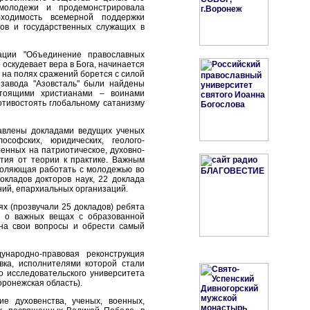
 молодежи и продемонстрировала
бходимость всемерной поддержки
нов и государственных служащих в
ации "Объединение православных
 оскудевает вера в Бога, начинается
 на полях сражений борется с силой
 завода "Азовсталь" были найдены
стоящими христианами – воинами
отивостоять глобальному сатанизму
авлены докладами ведущих ученых
софских, юридических, геолого-
енных на патриотическое, духовно-
ития от теории к практике. Важным
воляющая работать с молодежью во
кладов докторов наук, 22 доклада
ний, епархиальных организаций.
х (прозвучали 25 докладов) ребята
ь о важных вещах с образованной
на свои вопросы и обрести самый
народно-правовая реконструкция
вка, исполнителями которой стали
о исследовательского университета
оронежская область).
е духовенства, ученых, военных,