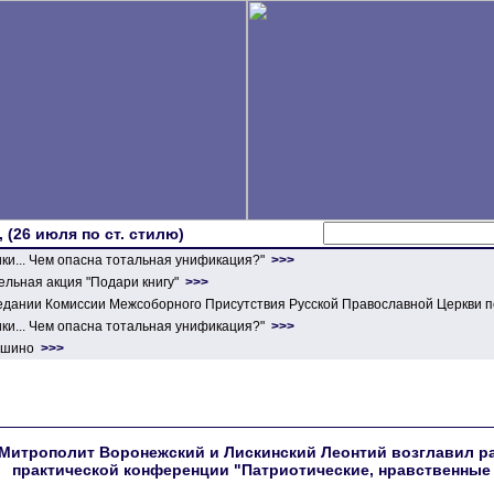
 (26 июля по ст. стилю)
ики... Чем опасна тотальная унификация?"
>>>
льная акция "Подари книгу"
>>>
едании Комиссии Межсоборного Присутствия Русской Православной Церкви п
ики... Чем опасна тотальная унификация?"
>>>
ершино
>>>
Митрополит Воронежский и Лискинский Леонтий возглавил р
практической конференции "Патриотические, нравственные