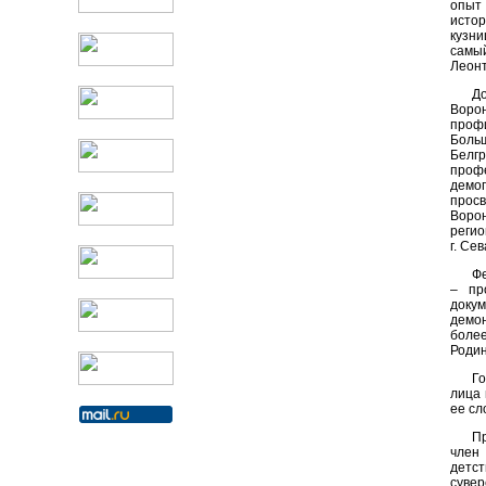
опыт 
истор
кузни
самы
Леонт
До
Ворон
профи
Больш
Белг
проф
демо
просв
Воро
реги
г. Се
Фе
– пр
доку
демон
более
Родин
Г
лица 
ее сл
П
член
детс
суве