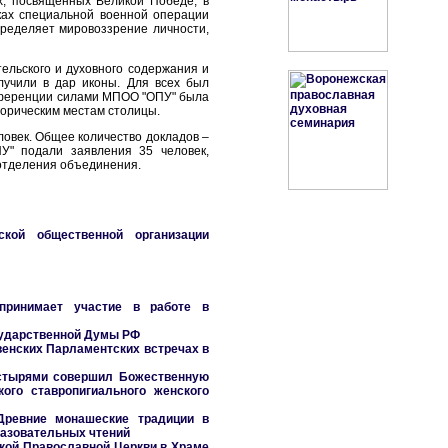
х, посвященных Великой Победе, в
ках специальной военной операции
пределяет мировоззрение личности,
ельского и духовного содержания и
лучили в дар иконы. Для всех был
онференции силами МПОО "ОПУ" была
торическим местам столицы.
ловек. Общее количество докладов –
" подали заявления 35 человек,
отделения объединения.
кой общественной организации
принимает участие в работе в
сударственной Думы РФ
венских Парламентских встречах в
астырями совершил Божественную
ого ставропигиального женского
Древние монашеские традиции в
разовательных чтений
кой Православной Церкви в Храме