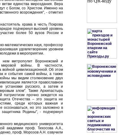
е ветви единства мироздания. Вера
дут с Богом, со Христом. Именно на
вственного возрождения", - отметил
 настоятель храма в честь Покрова
аридзе подчеркнул высокий уровень
участие более 50 вузов России и
ко-математических наук, профессор
выразившая удовлетворение уровнем
молодежи в мероприятии.
В нем митрополит Воронежский и
мировой войны. В частности,
 войной цивилизационной. Об этом
ак и события самой войны, а также
 войны мы видим столкновение двух
 цивилизации является православное
е установки русского, а затем и
ировым злом". Также Архипастырь
ий патриотизм прочно зиждется на
Защита Отечества – это защита не
остями, среди которых важная и
е осознаваться, но это заложено в
 защитника Родины", - подчеркнул
венного медицинского университета
кой академии проф. Тихосова А.А.,
денко, проф. Морозов А.Н. озвучили