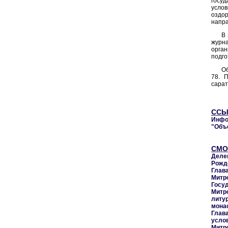
госу
усло
оздор
напра
В 
журн
орган
подго
Об
78. 
сарат
ССЫ
Инфо
"Объ
СМО
Деле
Рожд
Глав
Митро
Госу
Митр
литу
мона
Глав
усло
Митр