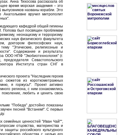
узах. Анна Тихосова рассказала об
оящее время морская академия – это
1 выпускников названы корабли. Это
е Анатольевне вручил митрополит
ных".
аведующего кафедрой общей гигиены
.И. Попова был посвящен проблемам
ремизму, неонацизму и терроризму.
еских наук физического факультета
ем, доктором философских наук,
 тему "Этические, религиозные и
ости". Содержание и результаты
ра ООО НПФ "Экобиотехнология" (г.
, председателя Севастопольского
иректора Института стран СНГ в
ического проекта "Наследник героев
аз сюжетов из короткометражных
ню, я горжусь!". Проект активно
много региона, с ним ознакомились
 поколение, любить и ценить свою
ильме "Победа" достойно показаны
звучен песней "Встанем!". С первых
ду.
 семейных ценностей "Иван Чай"",
опросам отцовства, материнства и
и защиты российского культурного
российского общества с целью его