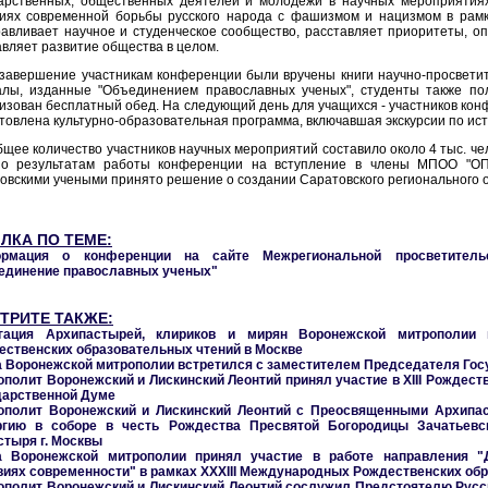
дарственных, общественных деятелей и молодежи в научных мероприятия
виях современной борьбы русского народа с фашизмом и нацизмом в рам
авливает научное и студенческое сообщество, расставляет приоритеты, о
вляет развитие общества в целом.
завершение участникам конференции были вручены книги научно-просветит
алы, изданные "Объединением православных ученых", студенты также по
изован бесплатный обед. На следующий день для учащихся - участников к
товлена культурно-образовательная программа, включавшая экскурсии по ис
щее количество участников научных мероприятий составило около 4 тыс. че
По результатам работы конференции на вступление в члены МПОО "ОПУ
овскими учеными принято решение о создании Саратовского регионального 
ЛКА ПО ТЕМЕ:
рмация о конференции на сайте Межрегиональной просветительс
единение православных ученых"
ТРИТЕ ТАКЖЕ:
гация Архипастырей, клириков и мирян Воронежской митрополии 
ественских образовательных чтений в Москве
а Воронежской митрополии встретился с заместителем Председателя Го
полит Воронежский и Лискинский Леонтий принял участие в XIII Рождест
дарственной Думе
ополит Воронежский и Лискинский Леонтий с Преосвященными Архип
ргию в соборе в честь Рождества Пресвятой Богородицы Зачатьевск
стыря г. Москвы
а Воронежской митрополии принял участие в работе направления "
виях современности" в рамках XXXIII Международных Рождественских об
ополит Воронежский и Лискинский Леонтий сослужил Предстоятелю Русс