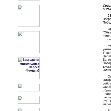
Соор
"Объ
2
Всер
Побед
О
"Объе
финан
строи
М
униве
Участ
Церкв
Белго
Новор
дист
колич
О
кото
собра
Образ
обрат
нравс
ректо
(МГТ
мероп
В 