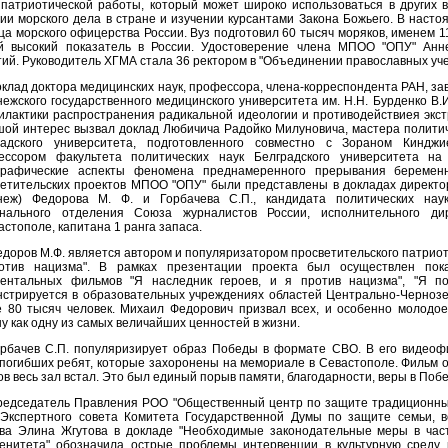
патриотической работы, который может широко использоваться в других в
ии морского дела в стране и изучении курсантами Закона Божьего. В наст
ца морского офицерства России. Вуз подготовил 60 тысяч моряков, именем 1
й высокий показатель в России. Удостоверение члена МПОО "ОПУ" Анн
ий. Руководитель ХГМА стала 36 ректором в "Объединении православных уче
клад доктора медицинских наук, профессора, члена-корреспондента РАН, з
ежского государственного медицинского университета им. Н.Н. Бурденко В
лактики распространения радикальной идеологии и противодействиея экст
ой интерес вызвал доклад Любичича Радойко Милуновича, мастера политич
радского университета, подготовленного совместно с Зораном Кинджи
ессором факультета политических наук Белградского университета на
графические аспекты феномена преднамеренного прерывания беременн
етительских проектов МПОО "ОПУ" были представлены в докладах директо
неж) Федорова М. Ф. и Горбачева С.П., кандидата политических наук
онального отделения Союза журналистов России, исполнительного д
вастополе, капитана 1 ранга запаса.
доров М.Ф. является автором и популяризатором просветительского патриот
отив нацизма". В рамках презентации проекта был осуществлен пок
ментальных фильмов "Я наследник героев, и я против нацизма", "Я пом
стрируется в образовательных учреждениях областей Центрально-Чернозе
 80 тысяч человек. Михаил Федорович призвал всех, и особенно молодое
у как одну из самых величайших ценностей в жизни.
орбачев С.П. популяризирует образ Победы в формате СВО. В его видеоф
погибших ребят, которые захоронены на мемориале в Севастополе. Фильм о
ов весь зал встал. Это был единый порыв памяти, благодарности, веры в Побе
редседатель Правления РОО "Общественный центр по защите традиционных
 Экспертного совета Комитета Государственной Думы по защите семьи, в
тва Элина Жгутова в докладе "Необходимые законодательные меры в част
ренитета" обозначила острые проблемы интервенции в культурную среду 