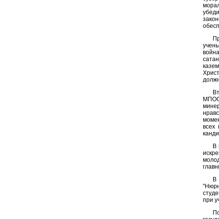
мора
убед
закон
обесп
П
учены
война
сата
казе
Христ
должн
В
МПОО
минер
нравс
момен
всех 
канди
В 
искр
моло
главн
В
"Нюрн
студе
при у
П