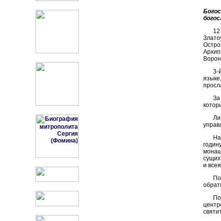
Бого
богос
12
Злато
Остро
Архип
Ворон
3-
языке
просл
За
котор
Ли
управ
На
годин
монаш
сущих
и все
По
обрат
По
центр
святи