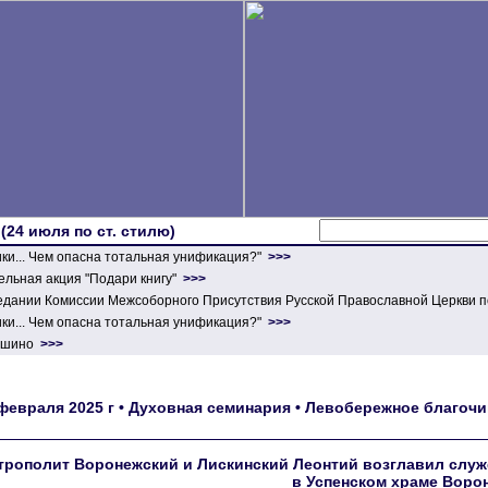
 (24 июля по ст. стилю)
ики... Чем опасна тотальная унификация?"
>>>
льная акция "Подари книгу"
>>>
едании Комиссии Межсоборного Присутствия Русской Православной Церкви п
ики... Чем опасна тотальная унификация?"
>>>
ершино
>>>
февраля 2025 г • Духовная семинария • Левобережное благочи
трополит Воронежский и Лискинский Леонтий возглавил служ
в Успенском храме Воро