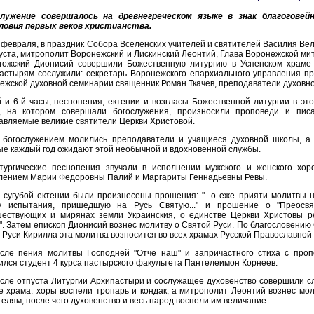
служение совершалось на древнегреческом языке в знак благогове
ловия первых веков христианства.
 февраля, в праздник Собора Вселенских учителей и святителей Василия Вел
уста, митрополит Воронежский и Лискинский Леонтий, Глава Воронежской ми
гожский Дионисий совершили Божественную литургию в Успенском храме
астырям сослужили: секретарь Воронежского епархиального управления пр
ежской духовной семинарии священник Роман Ткачев, преподаватели духовн
й и 6-й часы, песнопения, ектении и возгласы Божественной литургии в эт
, на котором совершали богослужения, произносили проповеди и пис
авляемые великие святители Церкви Христовой.
 богослужением молились преподаватели и учащиеся духовной школы, а
ые каждый год ожидают этой необычной и вдохновенной службы.
тургические песнопения звучали в исполнении мужского и женского хо
лением Марии Федоровны Палий и Маргариты Геннадьевны Ревы.
 сугубой ектении были произнесены прошения: "...о еже прияти молитвы 
у испытания, пришедшую на Русь Святую..." и прошение о "Преосвя
ествующих и мирянах земли Украинския, о единстве Церкви Христовы р
". Затем епископ Дионисий вознес молитву о Святой Руси. По благословени
я Руси Кирилла эта молитва возносится во всех храмах Русской Православной
сле пения молитвы Господней "Отче наш" и запричастного стиха с про
ился студент 4 курса пастырского факультета Пантелеимон Корнеев.
сле отпуста Литургии Архипастыри и сослужащее духовенство совершили сл
е храма: хоры воспели тропарь и кондак, а митрополит Леонтий вознес м
телям, после чего духовенство и весь народ воспели им величание.