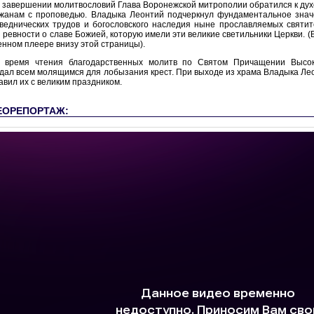
 завершении молитвословий Глава Воронежской митрополии обратился к духо
жанам с проповедью. Владыка Леонтий подчеркнул фундаментальное знач
веднических трудов и богословского наследия ныне прославляемых святит
и ревности о славе Божией, которую имели эти великие светильники Церкви. 
енном плеере внизу этой страницы).
 время чтения благодарственных молитв по Святом Причащении Высо
дал всем молящимся для лобызания крест. При выходе из храма Владыка Лео
авил их с великим праздником.
ЕОРЕПОРТАЖ: