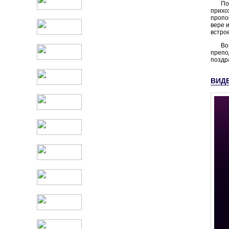
По
прихо
пропо
вере 
встро
Во
препо
поздр
ВИД