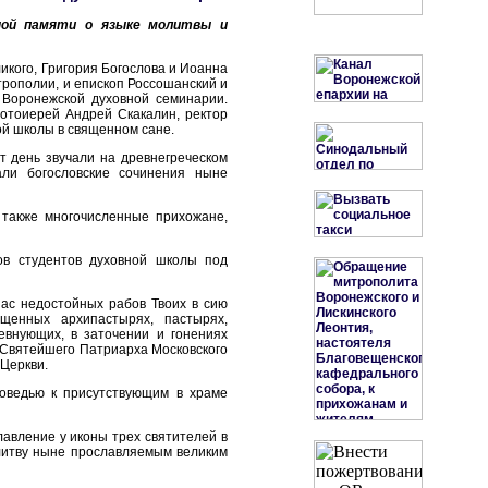
йной памяти о языке молитвы и
икого, Григория Богослова и Иоанна
трополии, и епископ Россошанский и
 Воронежской духовной семинарии.
отоиерей Андрей Скакалин, ректор
ой школы в священном сане.
от день звучали на древнегреческом
али богословские сочинения ныне
 также многочисленные прихожане,
ров студентов духовной школы под
нас недостойных рабов Твоих в сию
щенных архипастырях, пастырях,
евнующих, в заточении и гонениях
ю Святейшего Патриарха Московского
 Церкви.
поведью к присутствующим в храме
авление у иконы трех святителей в
олитву ныне прославляемым великим