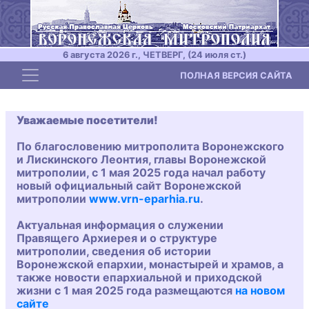
6 августа 2026 г., ЧЕТВЕРГ, (24 июля ст.)
Toggle navigation
ПОЛНАЯ ВЕРСИЯ САЙТА
Уважаемые посетители!
По благословению митрополита Воронежского
и Лискинского Леонтия, главы Воронежской
митрополии, с 1 мая 2025 года начал работу
новый официальный сайт Воронежской
митрополии
www.vrn-eparhia.ru
.
Актуальная информация о служении
Правящего Архиерея и о структуре
митрополии, сведения об истории
Воронежской епархии, монастырей и храмов, а
также новости епархиальной и приходской
жизни с 1 мая 2025 года размещаются
на новом
сайте