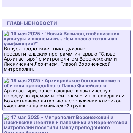
ГЛАВНЫЕ НОВОСТИ
19 мая 2025 • "Новый Вавилон, глобализация
культуры и экономики... Чем опасна тотальная
унификация?"
Выпуск продолжает цикл духовно-
просветительских программ-интервью "Слово
Архипастыря" с митрополитом Воронежским и
Лискинским Леонтием, Главой Воронежской
митрополии.
18 мая 2025 • Архиерейское богослужение в
обители преподобного Павла Фивейского
Архипастыри, совершающие паломническую
поездку по храмам и обителям Египта, совершили
Божественную литургию в сослужении клириков -
участников паломнической группы.
17 мая 2025 • Митрополит Воронежский и
Лискинский Леонтий и паломники из Воронежской
митрополии посетили Лавру преподобного
Антония Великого