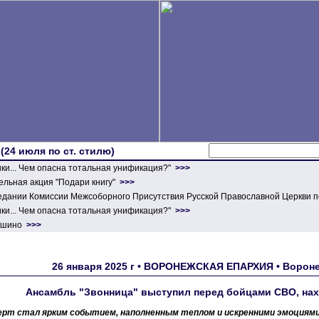
 (24 июля по ст. стилю)
ики... Чем опасна тотальная унификация?"
>>>
льная акция "Подари книгу"
>>>
едании Комиссии Межсоборного Присутствия Русской Православной Церкви п
ики... Чем опасна тотальная унификация?"
>>>
ершино
>>>
26 января 2025 г • ВОРОНЕЖСКАЯ ЕПАРХИЯ • Ворон
Ансамбль "Звонница" выступил перед бойцами СВО, на
ерт стал ярким событием, наполненным теплом и искренними эмоциями