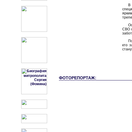
В
специ
ярким
трепе
Ос
СВО с
забот
П
кто з
стану
ФОТОРЕПОРТАЖ: