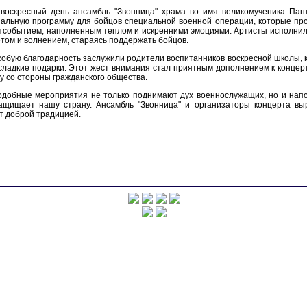
 воскресный день ансамбль "Звонница" храма во имя великомученика Пан
альную программу для бойцов специальной военной операции, которые пр
 событием, наполненным теплом и искренними эмоциями. Артисты исполни
том и волнением, стараясь поддержать бойцов.
обую благодарность заслужили родители воспитанников воскресной школы, 
ладкие подарки. Этот жест внимания стал приятным дополнением к концерт
у со стороны гражданского общества.
одобные мероприятия не только поднимают дух военнослужащих, но и напо
ащищает нашу страну. Ансамбль "Звонница" и организаторы концерта выр
т доброй традицией.