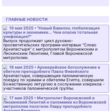
ГЛАВНЫЕ НОВОСТИ
19 мая 2025 • "Новый Вавилон, глобализация
культуры и экономики... Чем опасна тотальная
унификация?"
Выпуск продолжает цикл духовно-
просветительских программ-интервью "Слово
Архипастыря" с митрополитом Воронежским и
Лискинским Леонтием, Главой Воронежской
митрополии.
18 мая 2025 • Архиерейское богослужение в
обители преподобного Павла Фивейского
Архипастыри, совершающие паломническую
поездку по храмам и обителям Египта, совершили
Божественную литургию в сослужении клириков -
участников паломнической группы.
17 мая 2025 • Митрополит Воронежский и
Лискинский Леонтий и паломники из Воронежской
митрополии посетили Лавру преподобного
Антония Великого