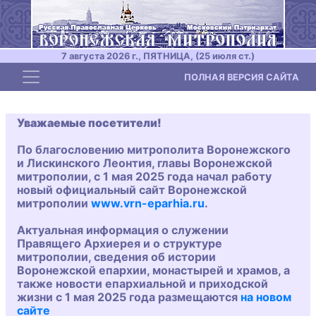
7 августа 2026 г., ПЯТНИЦА, (25 июля ст.)
Toggle navigation
ПОЛНАЯ ВЕРСИЯ САЙТА
Уважаемые посетители!
По благословению митрополита Воронежского
и Лискинского Леонтия, главы Воронежской
митрополии, с 1 мая 2025 года начал работу
новый официальный сайт Воронежской
митрополии
www.vrn-eparhia.ru
.
Актуальная информация о служении
Правящего Архиерея и о структуре
митрополии, сведения об истории
Воронежской епархии, монастырей и храмов, а
также новости епархиальной и приходской
жизни с 1 мая 2025 года размещаются
на новом
сайте