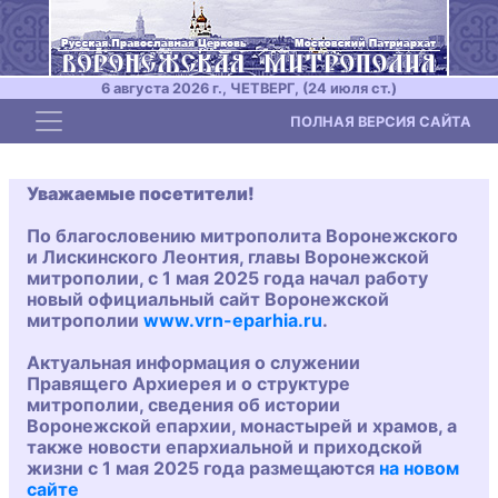
6 августа 2026 г., ЧЕТВЕРГ, (24 июля ст.)
Toggle navigation
ПОЛНАЯ ВЕРСИЯ САЙТА
Уважаемые посетители!
По благословению митрополита Воронежского
и Лискинского Леонтия, главы Воронежской
митрополии, с 1 мая 2025 года начал работу
новый официальный сайт Воронежской
митрополии
www.vrn-eparhia.ru
.
Актуальная информация о служении
Правящего Архиерея и о структуре
митрополии, сведения об истории
Воронежской епархии, монастырей и храмов, а
также новости епархиальной и приходской
жизни с 1 мая 2025 года размещаются
на новом
сайте