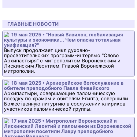
ГЛАВНЫЕ НОВОСТИ
19 мая 2025 • "Новый Вавилон, глобализация
культуры и экономики... Чем опасна тотальная
унификация?"
Выпуск продолжает цикл духовно-
просветительских программ-интервью "Слово
Архипастыря" с митрополитом Воронежским и
Лискинским Леонтием, Главой Воронежской
митрополии.
18 мая 2025 • Архиерейское богослужение в
обители преподобного Павла Фивейского
Архипастыри, совершающие паломническую
поездку по храмам и обителям Египта, совершили
Божественную литургию в сослужении клириков -
участников паломнической группы.
17 мая 2025 • Митрополит Воронежский и
Лискинский Леонтий и паломники из Воронежской
митрополии посетили Лавру преподобного
Антония Великого