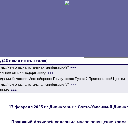
 (26 июля по ст. стилю)
ики... Чем опасна тотальная унификация?"
>>>
льная акция "Подари книгу"
>>>
едании Комиссии Межсоборного Присутствия Русской Православной Церкви п
ики... Чем опасна тотальная унификация?"
>>>
ершино
>>>
17 февраля 2025 г • Дивногорье • Свято-Успенский Дивн
Правящий Архиерей совершил малое освящение храма 