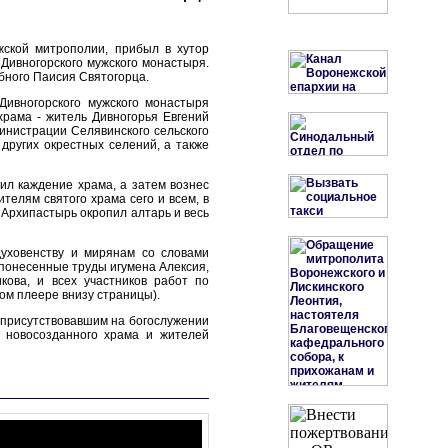
жской митрополии, прибыл в хутор
Дивногорского мужского монастыря.
бного Паисия Святогорца.
Дивногорского мужского монастыря
храма - житель Дивногорья Евгений
инистрации Селявинского сельского
других окрестных селений, а также
л каждение храма, а затем вознес
телям святого храма сего и всем, в
рхипастырь окропил алтарь и весь
духовенству и мирянам со словами
понесенные труды игумена Алексия,
кова, и всех участников работ по
ом плеере внизу страницы).
присутствовавшим на богослужении
 новосозданного храма и жителей