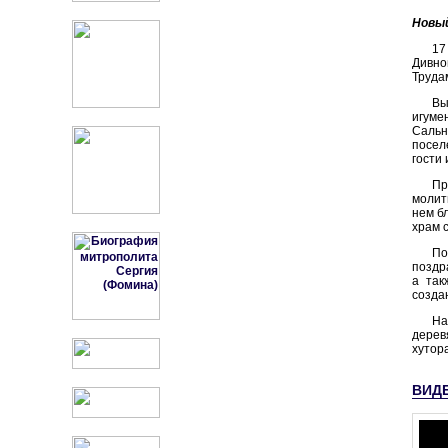
Новый
17
Дивно
Труда
Вы
игуме
Сальн
посел
гости
Пр
молит
нем б
храм 
По
поздр
а так
созда
На
дерев
хутора
ВИД