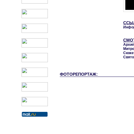
ССЫ
Инфор
СМО
Архип
Митро
Сюже
Свято
ФОТОРЕПОРТАЖ: