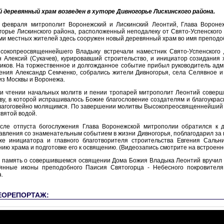
 деревянный храм возведен в хуторе Дивногорье Лискинского района.
 февраля митрополит Воронежский и Лискинский Леонтий, Глава Вороне
горье Лискинского района, расположенный неподалеку от Свято-Успенского 
ми местных жителей здесь сооружен новый деревянный храм во имя преподо
сокопреосвященнейшего Владыку встречали наместник Свято-Успенского 
н Алексий (Сукачев), курировавший строительство, и инициатор созидания 
иков. На торжественное и долгожданное событие прибыл руководитель адм
ения Александр Семченко, собрались жители Дивногорья, села Селявное и 
 из Москвы и Воронежа.
и чтении начальных молитв и пении тропарей митрополит Леонтий соверши
ву, в которой испрашивалось Божие благословение создателям и благоукраси
лагоговейно молящимся. По завершении молитвы Высокопреосвященнейший А
святой водой.
сле отпуста богослужения Глава Воронежской митрополии обратился к 
авления со знаменательным событием в жизни Дивногорья, поблагодарил за 
же инициатора и главного благотворителя строительства Евгения Сальни
нию храма и подготовке его к освящению. (Видеозапись смотрите на встроенн
 память о совершившемся освящении Дома Божия Владыка Леонтий вручил 
янные иконы преподобного Паисия Святогорца - Небесного покровителя
.
ЕОРЕПОРТАЖ: