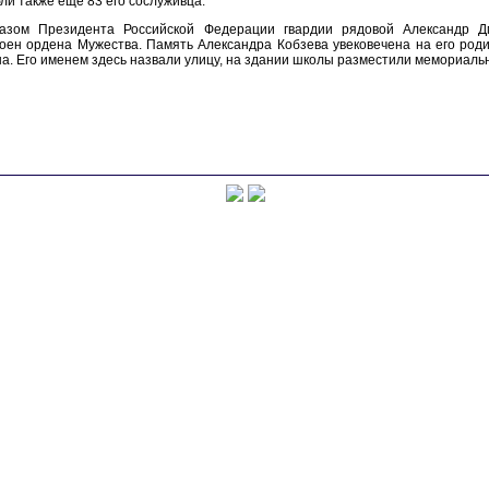
ли также еще 83 его сослуживца.
казом Президента Российской Федерации гвардии рядовой Александр Д
оен ордена Мужества. Память Александра Кобзева увековечена на его роди
а. Его именем здесь назвали улицу, на здании школы разместили мемориальн