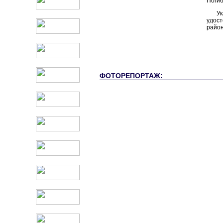
Погиб
У
удост
район
ФОТОРЕПОРТАЖ: