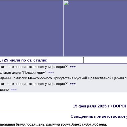
 (25 июля по ст. стилю)
ики... Чем опасна тотальная унификация?"
>>>
льная акция "Подари книгу"
>>>
едании Комиссии Межсоборного Присутствия Русской Православной Церкви п
ики... Чем опасна тотальная унификация?"
>>>
ершино
>>>
15 февраля 2025 г • ВОР
Священник приветствовал 
внования были посвящены памяти воина Александра Кобзева.