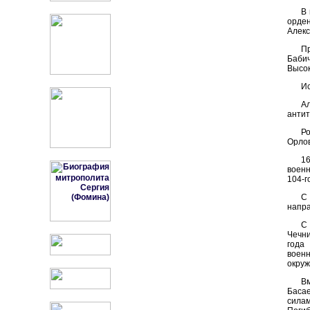
В 
орде
Алекс
П
Баби
Высок
Ис
А
антит
Р
Орлов
1
военн
104-г
С
напра
С 
Чечни
года
военн
окруж
В
Басае
силам