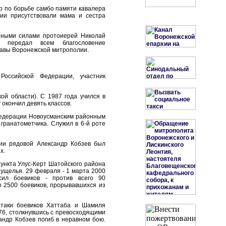
р по борьбе самбо памяти кавалера
ии присутствовали мама и сестра
нными силами протоиерей Николай
 передал всем благословение
лавы Воронежской митрополии.
оссийской Федерации, участник
ой области). С 1987 года учился в
 окончил девять классов.
Федерации Новоусманским районным
гранатометчика. Служил в 6-й роте
дии рядовой Александр Кобзев был
х.
пункта Улус-Керт Шатойского района
 ущелья. 29 февраля - 1 марта 2000
сил боевиков - против всего 90
о 2500 боевиков, прорывавшихся из
таки боевиков Хаттаба и Шамиля
776, столкнувшись с превосходящими
андр Кобзев погиб в неравном бою.