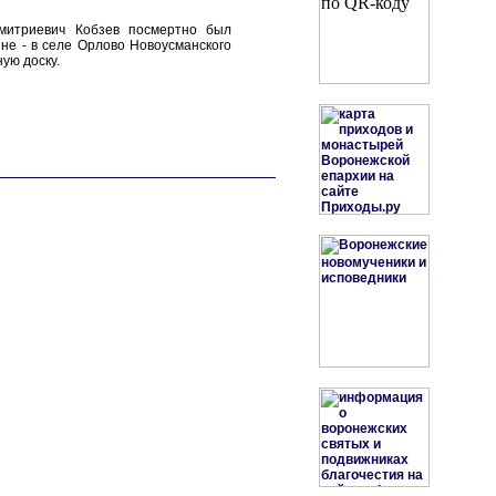
митриевич Кобзев посмертно был
не - в селе Орлово Новоусманского
ую доску.