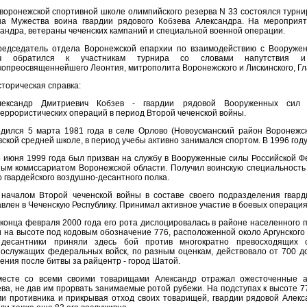
воронежской спортивной школе олимпийского резерва N 33 состоялся турни
на Мужества воина гвардии рядового Кобзева Александра. На мероприят
андра, ветераны чеченских кампаний и специальной военной операции.
редседатель отдела Воронежской епархии по взаимодействию с Вооруже
ч обратился к участникам турнира со словами напутствия и
опреосвященнейшего Леонтия, митрополита Воронежского и Лискинского, Г
торическая справка:
лександр Дмитриевич Кобзев - гвардии рядовой Вооруженных сил Р
еррористических операций в период Второй чеченской войны.
одился 5 марта 1981 года в селе Орлово (Новоусманский район Воронежск
ской средней школе, в период учебы активно занимался спортом. В 1996 году
6 июня 1999 года был призван на службу в Вооруженные силы Российской 
ым комиссариатом Воронежской области. Получил воинскую специальность 
о гвардейского воздушно-десантного полка.
 началом Второй чеченской войны в составе своего подразделения гвар
влен в Чеченскую Республику. Принимал активное участие в боевых операция
конца февраля 2000 года его рота дислоцировалась в районе населенного 
 на высоте под кодовым обозначение 776, расположенной около Аргунского
 десантники приняли здесь бой против многократно превосходящих 
ослужащих федеральных войск, по разным оценкам, действовало от 700 д
ения после битвы за райцентр - город Шатой.
месте со всеми своими товарищами Александр отражал ожесточенные а
ва, не дав им прорвать занимаемые ротой рубежи. На подступах к высоте 
и противника и прикрывая отход своих товарищей, гвардии рядовой Алекс