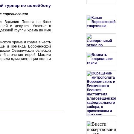
й турнир по волейболу
е соревнования.
рея Василия Попова на базе
ошей и девушек. Участие в
одежной группы храма во имя
ского храма и храма в честь
ище и команда Воронежской
щадке Семилукской сельской
о благочиния иерей Максим
дарили администрации школ и