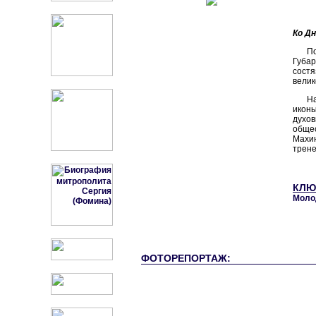
Ко Д
П
Губа
состя
велик
На
икон
духо
обще
Махин
трене
КЛЮ
Моло
ФОТОРЕПОРТАЖ: