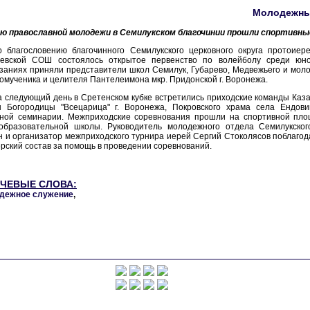
Молодежны
ню православной молодежи в Семилукском благочинии прошли спортивны
о благословению благочинного Семилукского церковного округа протоие
ревской СОШ состоялось открытое первенство по волейболу среди юн
заниях приняли представители школ Семилук, Губарево, Медвежьего и мол
омученика и целителя Пантелеимона мкр. Придонской г. Воронежа.
 следующий день в Сретенском кубке встретились приходские команды Казан
ы Богородицы "Всецарица" г. Воронежа, Покровского храма села Ендов
вной семинарии. Межприходские соревнования прошли на спортивной пло
образовательной школы. Руководитель молодежного отдела Семилукског
 и организатор межприходского турнира иерей Сергий Стоколясов поблаго
рский состав за помощь в проведении соревнований.
ЧЕВЫЕ СЛОВА:
дежное служение
,