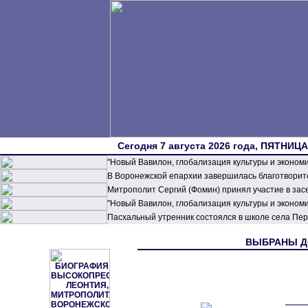
Сегодня 7 августа 2026 года, ПЯТНИЦА,
"Новый Вавилон, глобализация культуры и эконом
В Воронежской епархии завершилась благотворите
Митрополит Сергий (Фомин) принял участие в зас
"Новый Вавилон, глобализация культуры и эконом
Пасхальный утренник состоялся в школе села П
ВЫБРАНЫ Д