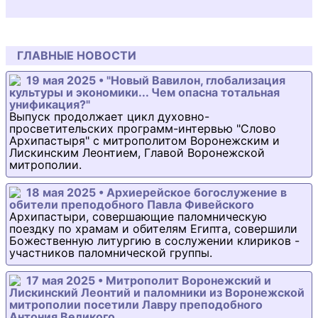
ГЛАВНЫЕ НОВОСТИ
19 мая 2025 • "Новый Вавилон, глобализация
культуры и экономики... Чем опасна тотальная
унификация?"
Выпуск продолжает цикл духовно-
просветительских программ-интервью "Слово
Архипастыря" с митрополитом Воронежским и
Лискинским Леонтием, Главой Воронежской
митрополии.
18 мая 2025 • Архиерейское богослужение в
обители преподобного Павла Фивейского
Архипастыри, совершающие паломническую
поездку по храмам и обителям Египта, совершили
Божественную литургию в сослужении клириков -
участников паломнической группы.
17 мая 2025 • Митрополит Воронежский и
Лискинский Леонтий и паломники из Воронежской
митрополии посетили Лавру преподобного
Антония Великого