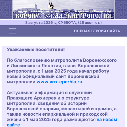
8 августа 2026 г., СУББОТА, (26 июля ст.)
Toggle navigation
ПОЛНАЯ ВЕРСИЯ САЙТА
Уважаемые посетители!
По благословению митрополита Воронежского
и Лискинского Леонтия, главы Воронежской
митрополии, с 1 мая 2025 года начал работу
новый официальный сайт Воронежской
митрополии
www.vrn-eparhia.ru
.
Актуальная информация о служении
Правящего Архиерея и о структуре
митрополии, сведения об истории
Воронежской епархии, монастырей и храмов, а
также новости епархиальной и приходской
жизни с 1 мая 2025 года размещаются
на новом
сайте