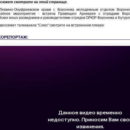
осюжет смотрите на этой странице.
Тихвино-Онуфриевском храме г. Воронежа молодежным отделом Вороне
абное мероприятие - встреча Правящего Архиерея с отрядами Воро
йских юных разведчиков и руководителями отрядов ОРЮР Воронежа и Бутурл
деосюжет телеканала "Союз" смотрите на встроенном плеере:
ЕОРЕПОРТАЖ: