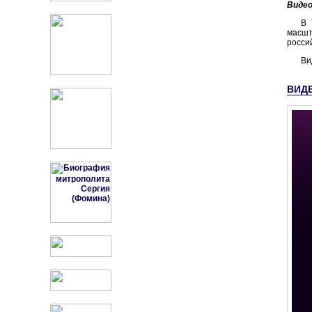
Виде
В 
масшт
росси
Ви
ВИД