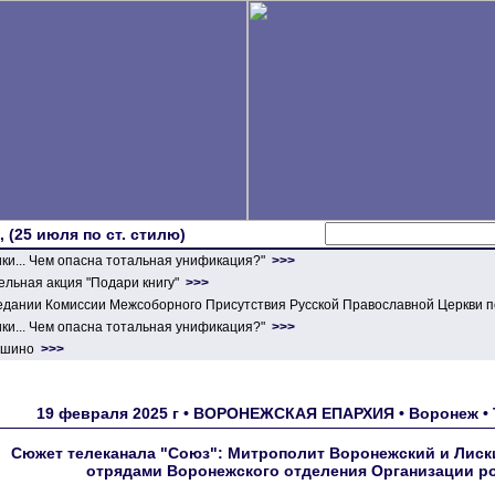
 (25 июля по ст. стилю)
ики... Чем опасна тотальная унификация?"
>>>
льная акция "Подари книгу"
>>>
едании Комиссии Межсоборного Присутствия Русской Православной Церкви п
ики... Чем опасна тотальная унификация?"
>>>
ершино
>>>
19 февраля 2025 г • ВОРОНЕЖСКАЯ ЕПАРХИЯ • Воронеж •
Сюжет телеканала "Союз": Митрополит Воронежский и Лиск
отрядами Воронежского отделения Организации р