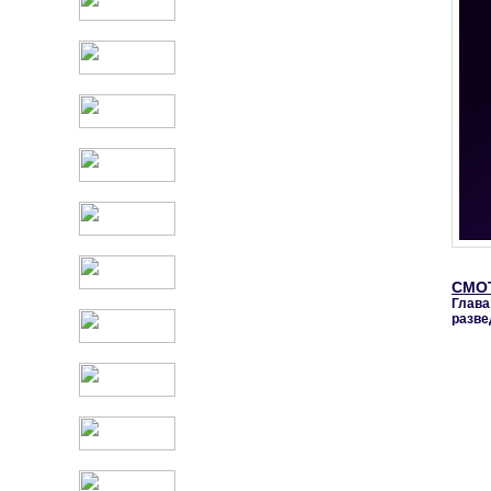
СМО
Глава
разве