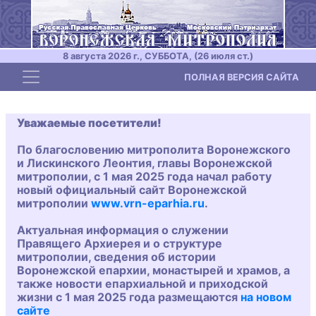
8 августа 2026 г., СУББОТА, (26 июля ст.)
Toggle navigation
ПОЛНАЯ ВЕРСИЯ САЙТА
Уважаемые посетители!
По благословению митрополита Воронежского
и Лискинского Леонтия, главы Воронежской
митрополии, с 1 мая 2025 года начал работу
новый официальный сайт Воронежской
митрополии
www.vrn-eparhia.ru
.
Актуальная информация о служении
Правящего Архиерея и о структуре
митрополии, сведения об истории
Воронежской епархии, монастырей и храмов, а
также новости епархиальной и приходской
жизни с 1 мая 2025 года размещаются
на новом
сайте