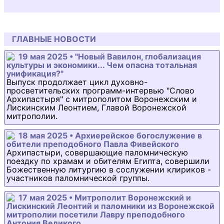
ГЛАВНЫЕ НОВОСТИ
19 мая 2025 • "Новый Вавилон, глобализация
культуры и экономики... Чем опасна тотальная
унификация?"
Выпуск продолжает цикл духовно-
просветительских программ-интервью "Слово
Архипастыря" с митрополитом Воронежским и
Лискинским Леонтием, Главой Воронежской
митрополии.
18 мая 2025 • Архиерейское богослужение в
обители преподобного Павла Фивейского
Архипастыри, совершающие паломническую
поездку по храмам и обителям Египта, совершили
Божественную литургию в сослужении клириков -
участников паломнической группы.
17 мая 2025 • Митрополит Воронежский и
Лискинский Леонтий и паломники из Воронежской
митрополии посетили Лавру преподобного
Антония Великого