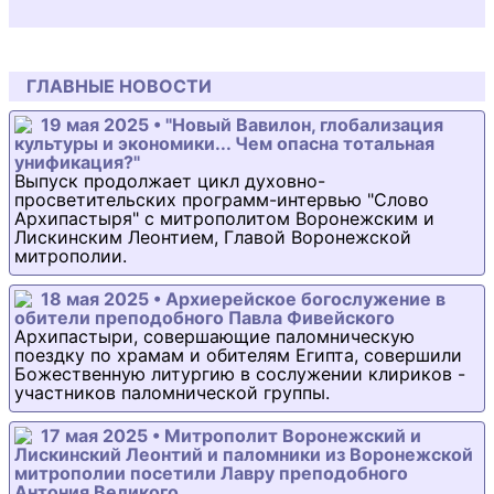
ГЛАВНЫЕ НОВОСТИ
19 мая 2025 • "Новый Вавилон, глобализация
культуры и экономики... Чем опасна тотальная
унификация?"
Выпуск продолжает цикл духовно-
просветительских программ-интервью "Слово
Архипастыря" с митрополитом Воронежским и
Лискинским Леонтием, Главой Воронежской
митрополии.
18 мая 2025 • Архиерейское богослужение в
обители преподобного Павла Фивейского
Архипастыри, совершающие паломническую
поездку по храмам и обителям Египта, совершили
Божественную литургию в сослужении клириков -
участников паломнической группы.
17 мая 2025 • Митрополит Воронежский и
Лискинский Леонтий и паломники из Воронежской
митрополии посетили Лавру преподобного
Антония Великого