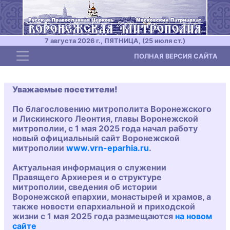
7 августа 2026 г., ПЯТНИЦА, (25 июля ст.)
Toggle navigation
ПОЛНАЯ ВЕРСИЯ САЙТА
Уважаемые посетители!
По благословению митрополита Воронежского
и Лискинского Леонтия, главы Воронежской
митрополии, с 1 мая 2025 года начал работу
новый официальный сайт Воронежской
митрополии
www.vrn-eparhia.ru
.
Актуальная информация о служении
Правящего Архиерея и о структуре
митрополии, сведения об истории
Воронежской епархии, монастырей и храмов, а
также новости епархиальной и приходской
жизни с 1 мая 2025 года размещаются
на новом
сайте