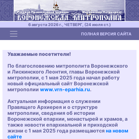
6 августа 2026 г., ЧЕТВЕРГ, (24 июля ст.)
Toggle navigation
ПОЛНАЯ ВЕРСИЯ САЙТА
Уважаемые посетители!
По благословению митрополита Воронежского
и Лискинского Леонтия, главы Воронежской
митрополии, с 1 мая 2025 года начал работу
новый официальный сайт Воронежской
митрополии
www.vrn-eparhia.ru
.
Актуальная информация о служении
Правящего Архиерея и о структуре
митрополии, сведения об истории
Воронежской епархии, монастырей и храмов, а
также новости епархиальной и приходской
жизни с 1 мая 2025 года размещаются
на новом
сайте