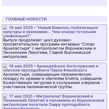
ГЛАВНЫЕ НОВОСТИ
19 мая 2025 • "Новый Вавилон, глобализация
культуры и экономики... Чем опасна тотальная
унификация?"
Выпуск продолжает цикл духовно-
просветительских программ-интервью "Слово
Архипастыря" с митрополитом Воронежским и
Лискинским Леонтием, Главой Воронежской
митрополии.
18 мая 2025 • Архиерейское богослужение в
обители преподобного Павла Фивейского
Архипастыри, совершающие паломническую
поездку по храмам и обителям Египта, совершили
Божественную литургию в сослужении клириков -
участников паломнической группы.
17 мая 2025 • Митрополит Воронежский и
Лискинский Леонтий и паломники из Воронежской
митрополии посетили Лавру преподобного
Антония Великого