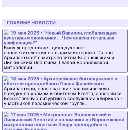
ГЛАВНЫЕ НОВОСТИ
19 мая 2025 • "Новый Вавилон, глобализация
культуры и экономики... Чем опасна тотальная
унификация?"
Выпуск продолжает цикл духовно-
просветительских программ-интервью "Слово
Архипастыря" с митрополитом Воронежским и
Лискинским Леонтием, Главой Воронежской
митрополии.
18 мая 2025 • Архиерейское богослужение в
обители преподобного Павла Фивейского
Архипастыри, совершающие паломническую
поездку по храмам и обителям Египта, совершили
Божественную литургию в сослужении клириков -
участников паломнической группы.
17 мая 2025 • Митрополит Воронежский и
Лискинский Леонтий и паломники из Воронежской
митрополии посетили Лавру преподобного
Антония Великого