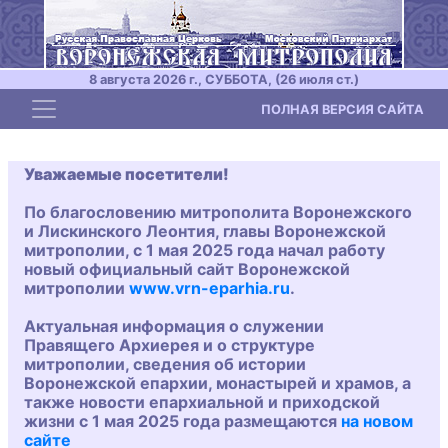
8 августа 2026 г., СУББОТА, (26 июля ст.)
Toggle navigation
ПОЛНАЯ ВЕРСИЯ САЙТА
Уважаемые посетители!
По благословению митрополита Воронежского
и Лискинского Леонтия, главы Воронежской
митрополии, с 1 мая 2025 года начал работу
новый официальный сайт Воронежской
митрополии
www.vrn-eparhia.ru
.
Актуальная информация о служении
Правящего Архиерея и о структуре
митрополии, сведения об истории
Воронежской епархии, монастырей и храмов, а
также новости епархиальной и приходской
жизни с 1 мая 2025 года размещаются
на новом
сайте