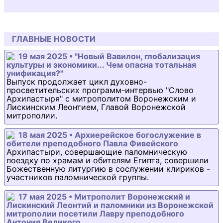
ГЛАВНЫЕ НОВОСТИ
19 мая 2025 • "Новый Вавилон, глобализация
культуры и экономики... Чем опасна тотальная
унификация?"
Выпуск продолжает цикл духовно-
просветительских программ-интервью "Слово
Архипастыря" с митрополитом Воронежским и
Лискинским Леонтием, Главой Воронежской
митрополии.
18 мая 2025 • Архиерейское богослужение в
обители преподобного Павла Фивейского
Архипастыри, совершающие паломническую
поездку по храмам и обителям Египта, совершили
Божественную литургию в сослужении клириков -
участников паломнической группы.
17 мая 2025 • Митрополит Воронежский и
Лискинский Леонтий и паломники из Воронежской
митрополии посетили Лавру преподобного
Антония Великого