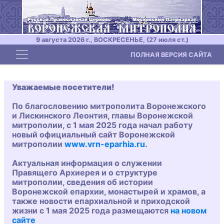
9 августа 2026 г., ВОСКРЕСЕНЬЕ, (27 июля ст.)
Toggle navigation
ПОЛНАЯ ВЕРСИЯ САЙТА
Уважаемые посетители!
По благословению митрополита Воронежского
и Лискинского Леонтия, главы Воронежской
митрополии, с 1 мая 2025 года начал работу
новый официальный сайт Воронежской
митрополии
www.vrn-eparhia.ru
.
Актуальная информация о служении
Правящего Архиерея и о структуре
митрополии, сведения об истории
Воронежской епархии, монастырей и храмов, а
также новости епархиальной и приходской
жизни с 1 мая 2025 года размещаются
на новом
сайте