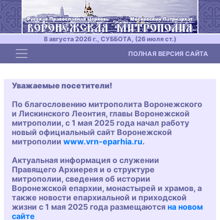
8 августа 2026 г., СУББОТА, (26 июля ст.)
Toggle navigation
ПОЛНАЯ ВЕРСИЯ САЙТА
Уважаемые посетители!
По благословению митрополита Воронежского
и Лискинского Леонтия, главы Воронежской
митрополии, с 1 мая 2025 года начал работу
новый официальный сайт Воронежской
митрополии
www.vrn-eparhia.ru
.
Актуальная информация о служении
Правящего Архиерея и о структуре
митрополии, сведения об истории
Воронежской епархии, монастырей и храмов, а
также новости епархиальной и приходской
жизни с 1 мая 2025 года размещаются
на новом
сайте