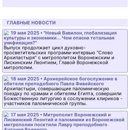
ГЛАВНЫЕ НОВОСТИ
19 мая 2025 • "Новый Вавилон, глобализация
культуры и экономики... Чем опасна тотальная
унификация?"
Выпуск продолжает цикл духовно-
просветительских программ-интервью "Слово
Архипастыря" с митрополитом Воронежским и
Лискинским Леонтием, Главой Воронежской
митрополии.
18 мая 2025 • Архиерейское богослужение в
обители преподобного Павла Фивейского
Архипастыри, совершающие паломническую
поездку по храмам и обителям Египта, совершили
Божественную литургию в сослужении клириков -
участников паломнической группы.
17 мая 2025 • Митрополит Воронежский и
Лискинский Леонтий и паломники из Воронежской
митрополии посетили Лавру преподобного
Антония Великого