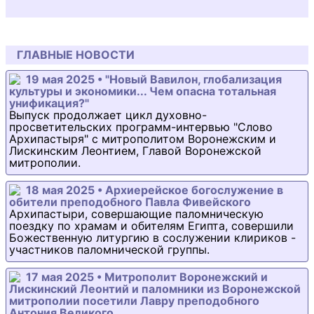
ГЛАВНЫЕ НОВОСТИ
19 мая 2025 • "Новый Вавилон, глобализация
культуры и экономики... Чем опасна тотальная
унификация?"
Выпуск продолжает цикл духовно-
просветительских программ-интервью "Слово
Архипастыря" с митрополитом Воронежским и
Лискинским Леонтием, Главой Воронежской
митрополии.
18 мая 2025 • Архиерейское богослужение в
обители преподобного Павла Фивейского
Архипастыри, совершающие паломническую
поездку по храмам и обителям Египта, совершили
Божественную литургию в сослужении клириков -
участников паломнической группы.
17 мая 2025 • Митрополит Воронежский и
Лискинский Леонтий и паломники из Воронежской
митрополии посетили Лавру преподобного
Антония Великого