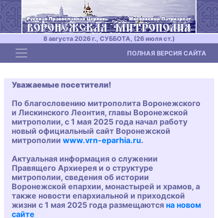
8 августа 2026 г., СУББОТА, (26 июля ст.)
Toggle navigation
ПОЛНАЯ ВЕРСИЯ САЙТА
Уважаемые посетители!
По благословению митрополита Воронежского
и Лискинского Леонтия, главы Воронежской
митрополии, с 1 мая 2025 года начал работу
новый официальный сайт Воронежской
митрополии
www.vrn-eparhia.ru
.
Актуальная информация о служении
Правящего Архиерея и о структуре
митрополии, сведения об истории
Воронежской епархии, монастырей и храмов, а
также новости епархиальной и приходской
жизни с 1 мая 2025 года размещаются
на новом
сайте