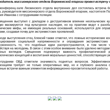
водитель миссионерского отдела Воронежской епархии провел встречу 
конференц-зале Лискинского отдела внутренних дел состоялась встреча бл
а, руководителя миссионерского отдела Воронежской епархии, настоятеля По
ия Иванова с сотрудниками полиции.
вященник выступил с докладом о деструктивном влиянии неоязыческих кул
дко маскируются под культурное наследие, но на практике ведут к разо
рические мифы, не имеющие реальных оснований, используются для опра
ами, создавая почву для экстремистских проявлений.
ходе выступления отец Алексий также отметил, что ложные исторические к
оцирования социальной напряженности и оправдания экстремистских
покоенность то, что подобные идеи распространяются, в том числе ч
йствуя на молодежь. В связи с этим особое внимание было уделено метода
бных взглядов. Священник подчеркнул важность профилактической р
огических концепций и воспитания моральных ценностей, способствующих у
отрудники ОВД отметили значимость поднятых вопросов. Эффективное
низациям требует не только оперативных мер, но и глубокого анализа 
ные встречи важным элементом информационно-просветительской работы.