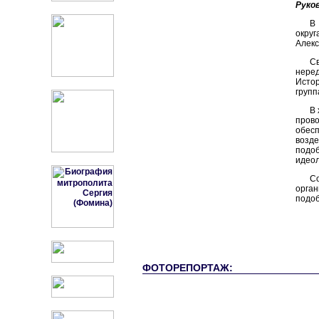
Руко
В 
округ
Алекс
С
нере
Исто
групп
В 
пров
обес
возде
подо
идеол
С
орга
подоб
ФОТОРЕПОРТАЖ: