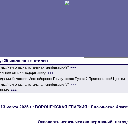
 (25 июля по ст. стилю)
ики... Чем опасна тотальная унификация?"
>>>
льная акция "Подари книгу"
>>>
едании Комиссии Межсоборного Присутствия Русской Православной Церкви п
ики... Чем опасна тотальная унификация?"
>>>
ершино
>>>
13 марта 2025 г • ВОРОНЕЖСКАЯ ЕПАРХИЯ • Лискинское благоч
Опасность неоязыческих верований: взгля