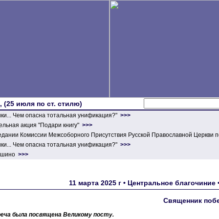
 (25 июля по ст. стилю)
ики... Чем опасна тотальная унификация?"
>>>
льная акция "Подари книгу"
>>>
едании Комиссии Межсоборного Присутствия Русской Православной Церкви п
ики... Чем опасна тотальная унификация?"
>>>
ершино
>>>
11 марта 2025 г • Центральное благочиние 
Священник побе
еча была посвящена Великому посту.