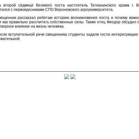
а второй седмице Великого поста настоятель Татианинского храма г.
тился с первокурсниками СПО Воронежского агроуниверситета.
вященник рассказал ребятам историю возникновения поста и почему важно
и как правильно рассчитать собственные силы. Также отец Феодор обсудил
творное влияние на жизнь человека.
осле вступительной речи священника студенты задали гостю интересующие
жательной.