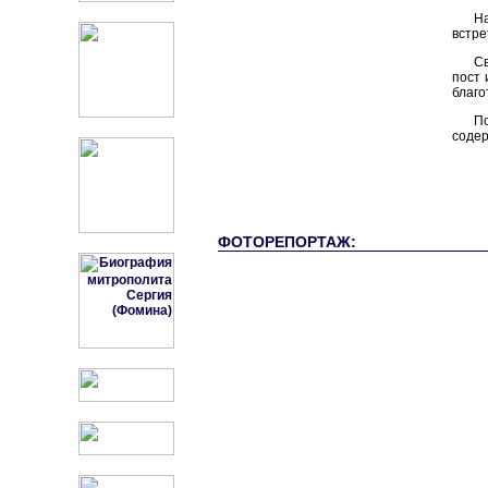
Н
встре
С
пост 
благо
П
содер
ФОТОРЕПОРТАЖ: