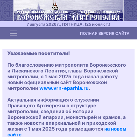
7 августа 2026 г., ПЯТНИЦА, (25 июля ст.)
Toggle navigation
ПОЛНАЯ ВЕРСИЯ САЙТА
Уважаемые посетители!
По благословению митрополита Воронежского
и Лискинского Леонтия, главы Воронежской
митрополии, с 1 мая 2025 года начал работу
новый официальный сайт Воронежской
митрополии
www.vrn-eparhia.ru
.
Актуальная информация о служении
Правящего Архиерея и о структуре
митрополии, сведения об истории
Воронежской епархии, монастырей и храмов, а
также новости епархиальной и приходской
жизни с 1 мая 2025 года размещаются
на новом
сайте