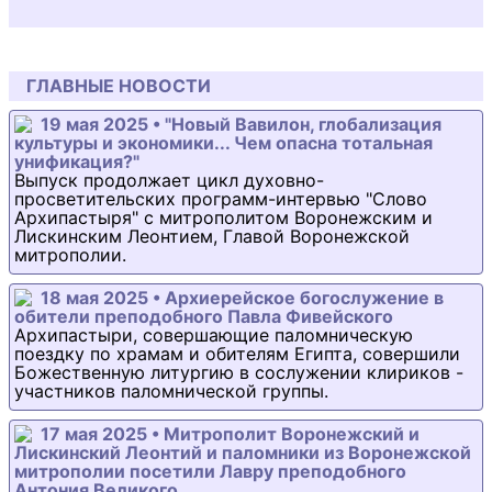
ГЛАВНЫЕ НОВОСТИ
19 мая 2025 • "Новый Вавилон, глобализация
культуры и экономики... Чем опасна тотальная
унификация?"
Выпуск продолжает цикл духовно-
просветительских программ-интервью "Слово
Архипастыря" с митрополитом Воронежским и
Лискинским Леонтием, Главой Воронежской
митрополии.
18 мая 2025 • Архиерейское богослужение в
обители преподобного Павла Фивейского
Архипастыри, совершающие паломническую
поездку по храмам и обителям Египта, совершили
Божественную литургию в сослужении клириков -
участников паломнической группы.
17 мая 2025 • Митрополит Воронежский и
Лискинский Леонтий и паломники из Воронежской
митрополии посетили Лавру преподобного
Антония Великого