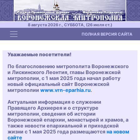
8 августа 2026 г., СУББОТА, (26 июля ст.)
Toggle navigation
ПОЛНАЯ ВЕРСИЯ САЙТА
Уважаемые посетители!
По благословению митрополита Воронежского
и Лискинского Леонтия, главы Воронежской
митрополии, с 1 мая 2025 года начал работу
новый официальный сайт Воронежской
митрополии
www.vrn-eparhia.ru
.
Актуальная информация о служении
Правящего Архиерея и о структуре
митрополии, сведения об истории
Воронежской епархии, монастырей и храмов, а
также новости епархиальной и приходской
жизни с 1 мая 2025 года размещаются
на новом
сайте