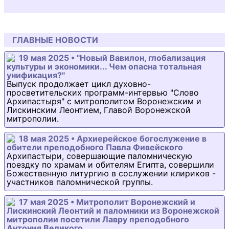
ГЛАВНЫЕ НОВОСТИ
19 мая 2025 • "Новый Вавилон, глобализация
культуры и экономики... Чем опасна тотальная
унификация?"
Выпуск продолжает цикл духовно-
просветительских программ-интервью "Слово
Архипастыря" с митрополитом Воронежским и
Лискинским Леонтием, Главой Воронежской
митрополии.
18 мая 2025 • Архиерейское богослужение в
обители преподобного Павла Фивейского
Архипастыри, совершающие паломническую
поездку по храмам и обителям Египта, совершили
Божественную литургию в сослужении клириков -
участников паломнической группы.
17 мая 2025 • Митрополит Воронежский и
Лискинский Леонтий и паломники из Воронежской
митрополии посетили Лавру преподобного
Антония Великого