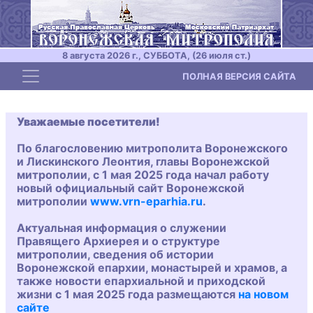
8 августа 2026 г., СУББОТА, (26 июля ст.)
Toggle navigation
ПОЛНАЯ ВЕРСИЯ САЙТА
Уважаемые посетители!
По благословению митрополита Воронежского
и Лискинского Леонтия, главы Воронежской
митрополии, с 1 мая 2025 года начал работу
новый официальный сайт Воронежской
митрополии
www.vrn-eparhia.ru
.
Актуальная информация о служении
Правящего Архиерея и о структуре
митрополии, сведения об истории
Воронежской епархии, монастырей и храмов, а
также новости епархиальной и приходской
жизни с 1 мая 2025 года размещаются
на новом
сайте