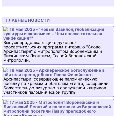
ГЛАВНЫЕ НОВОСТИ
19 мая 2025 • "Новый Вавилон, глобализация
культуры и экономики... Чем опасна тотальная
унификация?"
Выпуск продолжает цикл духовно-
просветительских программ-интервью "Слово
Архипастыря" с митрополитом Воронежским и
Лискинским Леонтием, Главой Воронежской
митрополии.
18 мая 2025 • Архиерейское богослужение в
обители преподобного Павла Фивейского
Архипастыри, совершающие паломническую
поездку по храмам и обителям Египта, совершили
Божественную литургию в сослужении клириков -
участников паломнической группы.
17 мая 2025 • Митрополит Воронежский и
Лискинский Леонтий и паломники из Воронежской
митрополии посетили Лавру преподобного
Антония Великого