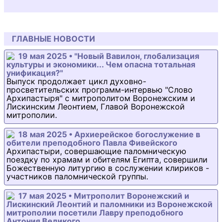
ГЛАВНЫЕ НОВОСТИ
19 мая 2025 • "Новый Вавилон, глобализация
культуры и экономики... Чем опасна тотальная
унификация?"
Выпуск продолжает цикл духовно-
просветительских программ-интервью "Слово
Архипастыря" с митрополитом Воронежским и
Лискинским Леонтием, Главой Воронежской
митрополии.
18 мая 2025 • Архиерейское богослужение в
обители преподобного Павла Фивейского
Архипастыри, совершающие паломническую
поездку по храмам и обителям Египта, совершили
Божественную литургию в сослужении клириков -
участников паломнической группы.
17 мая 2025 • Митрополит Воронежский и
Лискинский Леонтий и паломники из Воронежской
митрополии посетили Лавру преподобного
Антония Великого