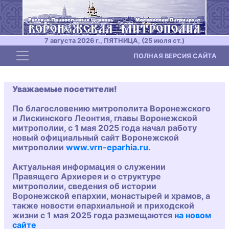
7 августа 2026 г., ПЯТНИЦА, (25 июля ст.)
Toggle navigation
ПОЛНАЯ ВЕРСИЯ САЙТА
Уважаемые посетители!
По благословению митрополита Воронежского
и Лискинского Леонтия, главы Воронежской
митрополии, с 1 мая 2025 года начал работу
новый официальный сайт Воронежской
митрополии
www.vrn-eparhia.ru
.
Актуальная информация о служении
Правящего Архиерея и о структуре
митрополии, сведения об истории
Воронежской епархии, монастырей и храмов, а
также новости епархиальной и приходской
жизни с 1 мая 2025 года размещаются
на новом
сайте