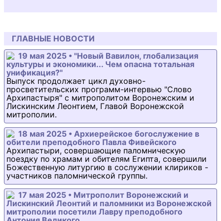
ГЛАВНЫЕ НОВОСТИ
19 мая 2025 • "Новый Вавилон, глобализация
культуры и экономики... Чем опасна тотальная
унификация?"
Выпуск продолжает цикл духовно-
просветительских программ-интервью "Слово
Архипастыря" с митрополитом Воронежским и
Лискинским Леонтием, Главой Воронежской
митрополии.
18 мая 2025 • Архиерейское богослужение в
обители преподобного Павла Фивейского
Архипастыри, совершающие паломническую
поездку по храмам и обителям Египта, совершили
Божественную литургию в сослужении клириков -
участников паломнической группы.
17 мая 2025 • Митрополит Воронежский и
Лискинский Леонтий и паломники из Воронежской
митрополии посетили Лавру преподобного
Антония Великого