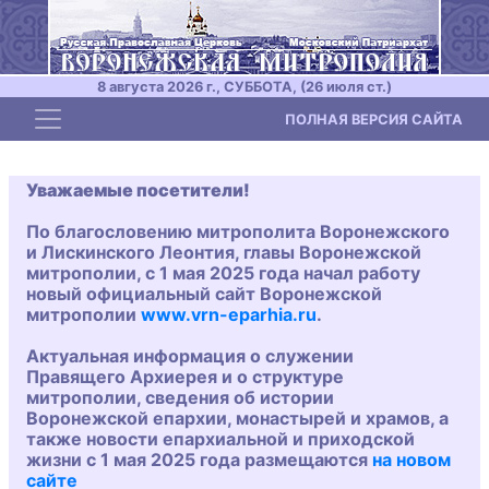
8 августа 2026 г., СУББОТА, (26 июля ст.)
Toggle navigation
ПОЛНАЯ ВЕРСИЯ САЙТА
Уважаемые посетители!
По благословению митрополита Воронежского
и Лискинского Леонтия, главы Воронежской
митрополии, с 1 мая 2025 года начал работу
новый официальный сайт Воронежской
митрополии
www.vrn-eparhia.ru
.
Актуальная информация о служении
Правящего Архиерея и о структуре
митрополии, сведения об истории
Воронежской епархии, монастырей и храмов, а
также новости епархиальной и приходской
жизни с 1 мая 2025 года размещаются
на новом
сайте