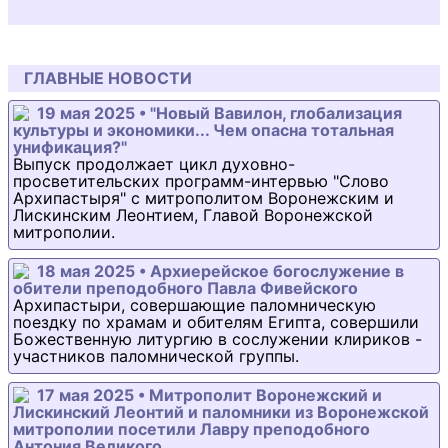
ГЛАВНЫЕ НОВОСТИ
19 мая 2025 • "Новый Вавилон, глобализация
культуры и экономики... Чем опасна тотальная
унификация?"
Выпуск продолжает цикл духовно-
просветительских программ-интервью "Слово
Архипастыря" с митрополитом Воронежским и
Лискинским Леонтием, Главой Воронежской
митрополии.
18 мая 2025 • Архиерейское богослужение в
обители преподобного Павла Фивейского
Архипастыри, совершающие паломническую
поездку по храмам и обителям Египта, совершили
Божественную литургию в сослужении клириков -
участников паломнической группы.
17 мая 2025 • Митрополит Воронежский и
Лискинский Леонтий и паломники из Воронежской
митрополии посетили Лавру преподобного
Антония Великого