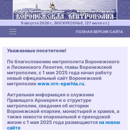
9 августа 2026 г., ВОСКРЕСЕНЬЕ, (27 июля ст.)
Toggle navigation
ПОЛНАЯ ВЕРСИЯ САЙТА
Уважаемые посетители!
По благословению митрополита Воронежского
и Лискинского Леонтия, главы Воронежской
митрополии, с 1 мая 2025 года начал работу
новый официальный сайт Воронежской
митрополии
www.vrn-eparhia.ru
.
Актуальная информация о служении
Правящего Архиерея и о структуре
митрополии, сведения об истории
Воронежской епархии, монастырей и храмов, а
также новости епархиальной и приходской
жизни с 1 мая 2025 года размещаются
на новом
сайте