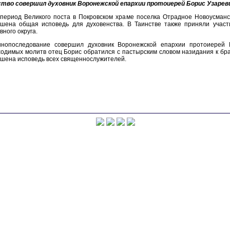
ство совершил духовник Воронежской епархии протоиерей Борис Узарев
 период Великого поста в Покровском храме поселка Отрадное Новоусманс
ршена общая исповедь для духовенства. В Таинстве также приняли учас
вного округа.
инопоследование совершил духовник Воронежской епархии протоиерей 
одимых молитв отец Борис обратился с пастырским словом назидания к бра
шена исповедь всех священнослужителей.