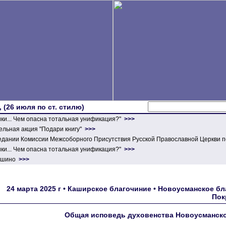
 (26 июля по ст. стилю)
ики... Чем опасна тотальная унификация?"
>>>
льная акция "Подари книгу"
>>>
едании Комиссии Межсоборного Присутствия Русской Православной Церкви п
ики... Чем опасна тотальная унификация?"
>>>
ершино
>>>
24 марта 2025 г • Каширское благочиние • Новоусманское бла
Пок
Общая исповедь духовенства Новоусманско