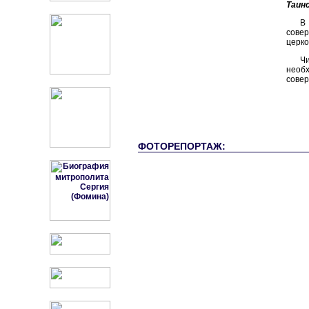
Таин
В
сове
церко
Ч
необх
совер
ФОТОРЕПОРТАЖ: