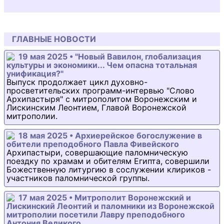
ГЛАВНЫЕ НОВОСТИ
19 мая 2025 • "Новый Вавилон, глобализация
культуры и экономики... Чем опасна тотальная
унификация?"
Выпуск продолжает цикл духовно-
просветительских программ-интервью "Слово
Архипастыря" с митрополитом Воронежским и
Лискинским Леонтием, Главой Воронежской
митрополии.
18 мая 2025 • Архиерейское богослужение в
обители преподобного Павла Фивейского
Архипастыри, совершающие паломническую
поездку по храмам и обителям Египта, совершили
Божественную литургию в сослужении клириков -
участников паломнической группы.
17 мая 2025 • Митрополит Воронежский и
Лискинский Леонтий и паломники из Воронежской
митрополии посетили Лавру преподобного
Антония Великого