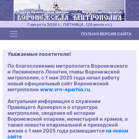
7 августа 2026 г., ПЯТНИЦА, (25 июля ст.)
Toggle navigation
ПОЛНАЯ ВЕРСИЯ САЙТА
Уважаемые посетители!
По благословению митрополита Воронежского
и Лискинского Леонтия, главы Воронежской
митрополии, с 1 мая 2025 года начал работу
новый официальный сайт Воронежской
митрополии
www.vrn-eparhia.ru
.
Актуальная информация о служении
Правящего Архиерея и о структуре
митрополии, сведения об истории
Воронежской епархии, монастырей и храмов, а
также новости епархиальной и приходской
жизни с 1 мая 2025 года размещаются
на новом
сайте