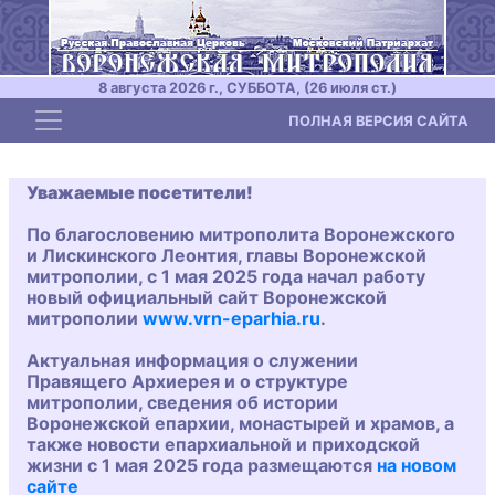
8 августа 2026 г., СУББОТА, (26 июля ст.)
Toggle navigation
ПОЛНАЯ ВЕРСИЯ САЙТА
Уважаемые посетители!
По благословению митрополита Воронежского
и Лискинского Леонтия, главы Воронежской
митрополии, с 1 мая 2025 года начал работу
новый официальный сайт Воронежской
митрополии
www.vrn-eparhia.ru
.
Актуальная информация о служении
Правящего Архиерея и о структуре
митрополии, сведения об истории
Воронежской епархии, монастырей и храмов, а
также новости епархиальной и приходской
жизни с 1 мая 2025 года размещаются
на новом
сайте