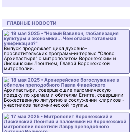
ГЛАВНЫЕ НОВОСТИ
19 мая 2025 • "Новый Вавилон, глобализация
культуры и экономики... Чем опасна тотальная
унификация?"
Выпуск продолжает цикл духовно-
просветительских программ-интервью "Слово
Архипастыря" с митрополитом Воронежским и
Лискинским Леонтием, Главой Воронежской
митрополии.
18 мая 2025 • Архиерейское богослужение в
обители преподобного Павла Фивейского
Архипастыри, совершающие паломническую
поездку по храмам и обителям Египта, совершили
Божественную литургию в сослужении клириков -
участников паломнической группы.
17 мая 2025 • Митрополит Воронежский и
Лискинский Леонтий и паломники из Воронежской
митрополии посетили Лавру преподобного
Антония Великого