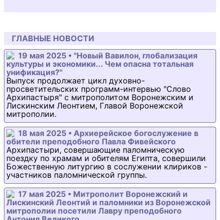
ГЛАВНЫЕ НОВОСТИ
19 мая 2025 • "Новый Вавилон, глобализация
культуры и экономики... Чем опасна тотальная
унификация?"
Выпуск продолжает цикл духовно-
просветительских программ-интервью "Слово
Архипастыря" с митрополитом Воронежским и
Лискинским Леонтием, Главой Воронежской
митрополии.
18 мая 2025 • Архиерейское богослужение в
обители преподобного Павла Фивейского
Архипастыри, совершающие паломническую
поездку по храмам и обителям Египта, совершили
Божественную литургию в сослужении клириков -
участников паломнической группы.
17 мая 2025 • Митрополит Воронежский и
Лискинский Леонтий и паломники из Воронежской
митрополии посетили Лавру преподобного
Антония Великого