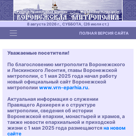
8 августа 2026 г., СУББОТА, (26 июля ст.)
Toggle navigation
ПОЛНАЯ ВЕРСИЯ САЙТА
Уважаемые посетители!
По благословению митрополита Воронежского
и Лискинского Леонтия, главы Воронежской
митрополии, с 1 мая 2025 года начал работу
новый официальный сайт Воронежской
митрополии
www.vrn-eparhia.ru
.
Актуальная информация о служении
Правящего Архиерея и о структуре
митрополии, сведения об истории
Воронежской епархии, монастырей и храмов, а
также новости епархиальной и приходской
жизни с 1 мая 2025 года размещаются
на новом
сайте