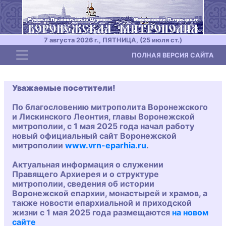
7 августа 2026 г., ПЯТНИЦА, (25 июля ст.)
Toggle navigation
ПОЛНАЯ ВЕРСИЯ САЙТА
Уважаемые посетители!
По благословению митрополита Воронежского
и Лискинского Леонтия, главы Воронежской
митрополии, с 1 мая 2025 года начал работу
новый официальный сайт Воронежской
митрополии
www.vrn-eparhia.ru
.
Актуальная информация о служении
Правящего Архиерея и о структуре
митрополии, сведения об истории
Воронежской епархии, монастырей и храмов, а
также новости епархиальной и приходской
жизни с 1 мая 2025 года размещаются
на новом
сайте