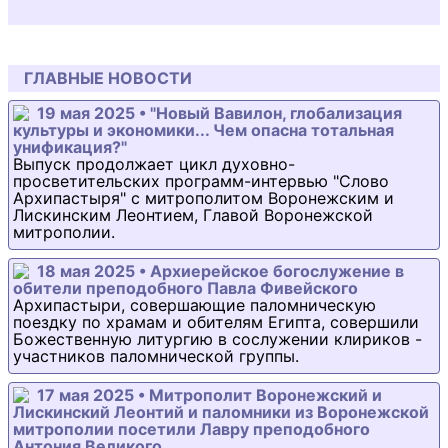
ГЛАВНЫЕ НОВОСТИ
19 мая 2025 • "Новый Вавилон, глобализация
культуры и экономики... Чем опасна тотальная
унификация?"
Выпуск продолжает цикл духовно-
просветительских программ-интервью "Слово
Архипастыря" с митрополитом Воронежским и
Лискинским Леонтием, Главой Воронежской
митрополии.
18 мая 2025 • Архиерейское богослужение в
обители преподобного Павла Фивейского
Архипастыри, совершающие паломническую
поездку по храмам и обителям Египта, совершили
Божественную литургию в сослужении клириков -
участников паломнической группы.
17 мая 2025 • Митрополит Воронежский и
Лискинский Леонтий и паломники из Воронежской
митрополии посетили Лавру преподобного
Антония Великого