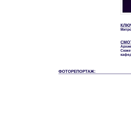
КЛЮ
Митро
СМО
Архие
Сюжет
кафед
ФОТОРЕПОРТАЖ: