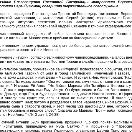
аздник Благовещения Пресвятой Богородицы митрополит Вороне
полит Сергий (Фомин) совершили торжественное богослужение.
апреля, в праздник Благовещения Пресвятой Богородицы, митрополит Вороне
ежской митрополии, и митрополит Сергий (Фомин) совершили в Благ
ственную литургию святителя Иоанна Златоуста. Архипастырям сос
иального управления протоиерей Андрей Скакалин и клирики кафедрального 
личественный кафедральный собор заполнили многочисленные богомоль
нты и школьники. Многие семьи прибыли на богослужение с детьми.
литвенным пением украшал праздничное богослужение митрополичий сме
правлением регента Ильи Ижогина.
ужение Литургии, согласно великопостному чинопоследованию, началось вел
ии - ветхозаветные тексты из Постной Триоди и службы праздника Благовещ
ангельское зачало, прочитанное за Литургией, повествовало о событии, ст
ан был Ангел Гавриил от Бога в город Галилейский, именуемый Назарет, 
, из дома Давидова; и имя Девы – Мариам. И войдя к Ней, Ангел сказал: "Рад
словенна Ты между женами!" Она же, увидев его, смутилась от слов его и раз
тствие? И сказал Ей Ангел: "Не бойся, Мариам, ибо Ты обрела благодать у 
ь Сына и наречешь имя Ему: Иисус. Он будет велик, и Сыном Всевышнего 
ол Давида, отца Его; и будет царствовать над домом Иакова вовеки, и Царст
м Ангелу: "Как будет это, если Я мужа не знаю?" И ответил Ей Ангел: "
шнего осенит Тебя; потому и рождаемое Святое наречется Сыном Божиим. И 
зачала сына в старости своей, и этот месяц уже шестой для нее, которую 
ется бессильным никакое слово". Сказала же Мариам: "Вот – раба Господня
 от Нее Ангел". (Лк. 3 зач., I, 24-38).
 сугубой ектении были произнесены прошения: "...о еже прияти молитвы 
у испытания, пришедшую на Русь Святую..." и прошение о "Преосвя
ествующих и мирянах земли Украинския, о единстве Церкви Христовы р