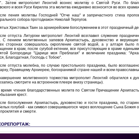
".. Затем митрополит Леонтий вознес молитву о Святой Руси. По бла
вского и всея Руси Кирилла эта молитва ежедневно возносится во всех храма
сле пения молитвы Господней "Отче наш" и запричастного стиха пропо
рального собора протодиакон Николай Терпугов.
ятых Христовых Таин за архиерейским богослужением в этот праздничный де
сле отпуста Литургии митрополит Леонтий возглавил служение празднично
. С пением молитвенных запевов Архипастырь, духовенство и верующи
ех сторонах совершалось окропление святой водой, а у алтаря было п
ащении в храм, после сугубой ектении, все присутствующие в храме единым
ятой Богородице "Царице моя Преблагая" и величание праздника: "Архан
ся, Благодатная, Господь с Тобою".
сле отпуста молебна, по случаю престольного праздника, было возглашен
арху, Правящему Архиерею, богохранимой стране нашей и всем православны
завершение молитвенного торжества митрополит Леонтий обратился к дух
озапись смотрите на встроенном плеере внизу страницы).
 время чтения благодарственных молитв по Святом Причащении Архипаст
обызания крест.
сле богослужения Архипастырь, духовенство и гости праздника, по старин
белых голубей - как символ совершившегося через воплощение Сына Божия о
 проклятия и смерти.
ЕОРЕПОРТАЖ: