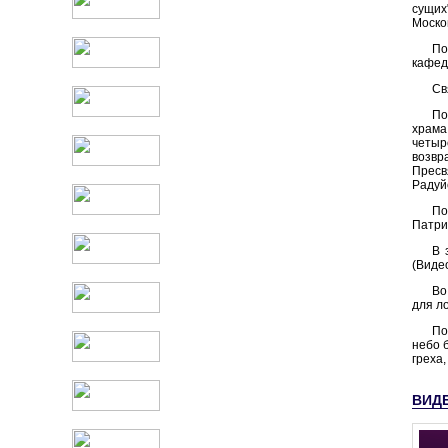
сущих
Моско
По
кафед
Св
По
храма
четыр
возвр
Пресв
Радуй
По
Патри
В 
(Виде
Во
для л
По
небо 
греха,
ВИД