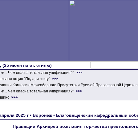
 (25 июля по ст. стилю)
ики... Чем опасна тотальная унификация?"
>>>
льная акция "Подари книгу"
>>>
едании Комиссии Межсоборного Присутствия Русской Православной Церкви п
ики... Чем опасна тотальная унификация?"
>>>
ершино
>>>
 апреля 2025 г • Воронеж • Благовещенский кафедральный с
Правящий Архиерей возглавил торжества престольного