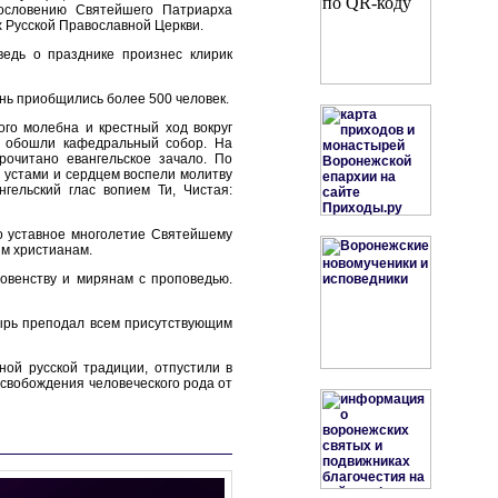
гословению Святейшего Патриарха
х Русской Православной Церкви.
ведь о празднике произнес клирик
нь приобщились более 500 человек.
го молебна и крестный ход вокруг
е обошли кафедральный собор. На
рочитано евангельское зачало. По
и устами и сердцем воспели молитву
гельский глас вопием Ти, Чистая:
о уставное многолетие Святейшему
м христианам.
овенству и мирянам с проповедью.
ырь преподал всем присутствующим
ной русской традиции, отпустили в
свобождения человеческого рода от