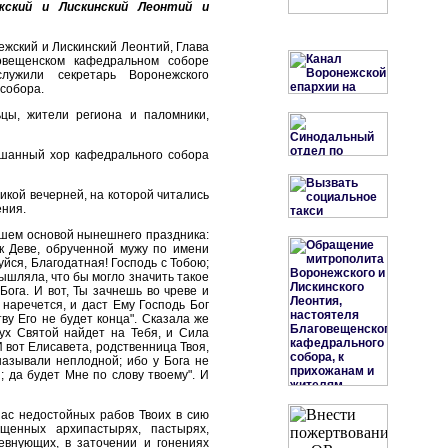
жский и Лискинский Леонтий и
жский и Лискинский Леонтий, Глава
овещенском кафедральном соборе
лужили секретарь Воронежского
собора.
цы, жители региона и паломники,
шанный хор кафедрального собора
икой вечерней, на которой читались
ения.
авшем основой нынешнего праздника:
к Деве, обрученной мужу по имени
уйся, Благодатная! Господь с Тобою;
мышляла, что бы могло значить такое
Бога. И вот, Ты зачнешь во чреве и
наречется, и даст Ему Господь Бог
ву Его не будет конца". Сказала же
Дух Святой найдет на Тебя, и Сила
вот Елисавета, родственница Твоя,
называли неплодной; ибо у Бога не
; да будет Мне по слову твоему". И
нас недостойных рабов Твоих в сию
щенных архипастырях, пастырях,
евнующих, в заточении и гонениях