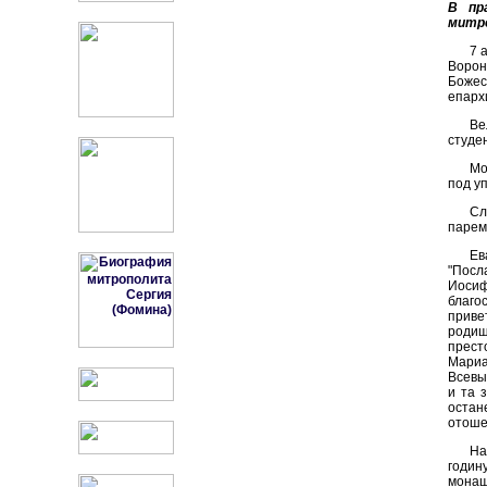
В пр
митро
7 
Ворон
Боже
епарх
Ве
студе
Мо
под у
Сл
парем
Ев
"Посл
Иосиф
благо
приве
родиш
прест
Мариа
Всевы
и та 
остан
отошел
На
годин
монаш