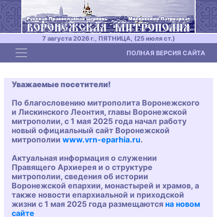
7 августа 2026 г., ПЯТНИЦА, (25 июля ст.)
Toggle navigation
ПОЛНАЯ ВЕРСИЯ САЙТА
Уважаемые посетители!
По благословению митрополита Воронежского
и Лискинского Леонтия, главы Воронежской
митрополии, с 1 мая 2025 года начал работу
новый официальный сайт Воронежской
митрополии
www.vrn-eparhia.ru
.
Актуальная информация о служении
Правящего Архиерея и о структуре
митрополии, сведения об истории
Воронежской епархии, монастырей и храмов, а
также новости епархиальной и приходской
жизни с 1 мая 2025 года размещаются
на новом
сайте