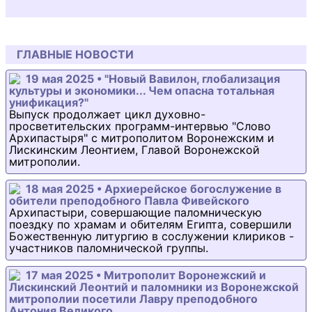
ГЛАВНЫЕ НОВОСТИ
19 мая 2025 • "Новый Вавилон, глобализация
культуры и экономики... Чем опасна тотальная
унификация?"
Выпуск продолжает цикл духовно-
просветительских программ-интервью "Слово
Архипастыря" с митрополитом Воронежским и
Лискинским Леонтием, Главой Воронежской
митрополии.
18 мая 2025 • Архиерейское богослужение в
обители преподобного Павла Фивейского
Архипастыри, совершающие паломническую
поездку по храмам и обителям Египта, совершили
Божественную литургию в сослужении клириков -
участников паломнической группы.
17 мая 2025 • Митрополит Воронежский и
Лискинский Леонтий и паломники из Воронежской
митрополии посетили Лавру преподобного
Антония Великого