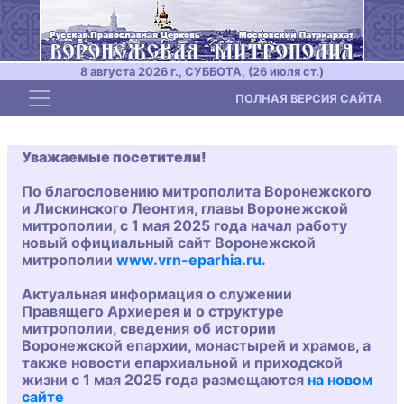
8 августа 2026 г., СУББОТА, (26 июля ст.)
Toggle navigation
ПОЛНАЯ ВЕРСИЯ САЙТА
Уважаемые посетители!
По благословению митрополита Воронежского
и Лискинского Леонтия, главы Воронежской
митрополии, с 1 мая 2025 года начал работу
новый официальный сайт Воронежской
митрополии
www.vrn-eparhia.ru
.
Актуальная информация о служении
Правящего Архиерея и о структуре
митрополии, сведения об истории
Воронежской епархии, монастырей и храмов, а
также новости епархиальной и приходской
жизни с 1 мая 2025 года размещаются
на новом
сайте