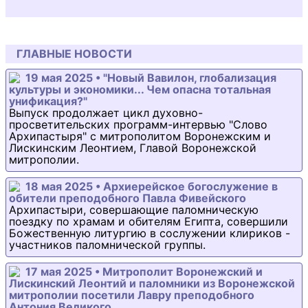
ГЛАВНЫЕ НОВОСТИ
19 мая 2025 • "Новый Вавилон, глобализация
культуры и экономики... Чем опасна тотальная
унификация?"
Выпуск продолжает цикл духовно-
просветительских программ-интервью "Слово
Архипастыря" с митрополитом Воронежским и
Лискинским Леонтием, Главой Воронежской
митрополии.
18 мая 2025 • Архиерейское богослужение в
обители преподобного Павла Фивейского
Архипастыри, совершающие паломническую
поездку по храмам и обителям Египта, совершили
Божественную литургию в сослужении клириков -
участников паломнической группы.
17 мая 2025 • Митрополит Воронежский и
Лискинский Леонтий и паломники из Воронежской
митрополии посетили Лавру преподобного
Антония Великого