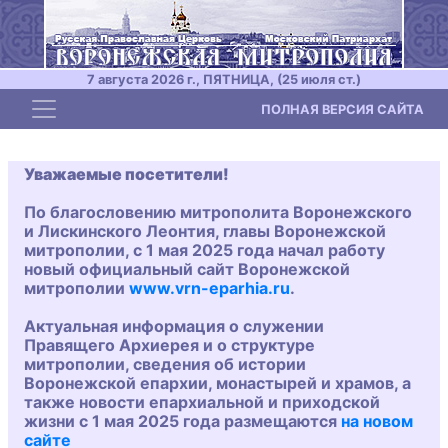
7 августа 2026 г., ПЯТНИЦА, (25 июля ст.)
Toggle navigation
ПОЛНАЯ ВЕРСИЯ САЙТА
Уважаемые посетители!
По благословению митрополита Воронежского
и Лискинского Леонтия, главы Воронежской
митрополии, с 1 мая 2025 года начал работу
новый официальный сайт Воронежской
митрополии
www.vrn-eparhia.ru
.
Актуальная информация о служении
Правящего Архиерея и о структуре
митрополии, сведения об истории
Воронежской епархии, монастырей и храмов, а
также новости епархиальной и приходской
жизни с 1 мая 2025 года размещаются
на новом
сайте