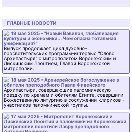
ГЛАВНЫЕ НОВОСТИ
19 мая 2025 • "Новый Вавилон, глобализация
культуры и экономики... Чем опасна тотальная
унификация?"
Выпуск продолжает цикл духовно-
просветительских программ-интервью "Слово
Архипастыря" с митрополитом Воронежским и
Лискинским Леонтием, Главой Воронежской
митрополии.
18 мая 2025 • Архиерейское богослужение в
обители преподобного Павла Фивейского
Архипастыри, совершающие паломническую
поездку по храмам и обителям Египта, совершили
Божественную литургию в сослужении клириков -
участников паломнической группы.
17 мая 2025 • Митрополит Воронежский и
Лискинский Леонтий и паломники из Воронежской
митрополии посетили Лавру преподобного
Антония Великого