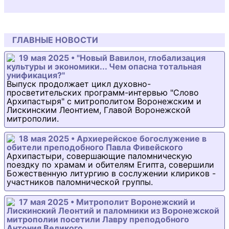
ГЛАВНЫЕ НОВОСТИ
19 мая 2025 • "Новый Вавилон, глобализация
культуры и экономики... Чем опасна тотальная
унификация?"
Выпуск продолжает цикл духовно-
просветительских программ-интервью "Слово
Архипастыря" с митрополитом Воронежским и
Лискинским Леонтием, Главой Воронежской
митрополии.
18 мая 2025 • Архиерейское богослужение в
обители преподобного Павла Фивейского
Архипастыри, совершающие паломническую
поездку по храмам и обителям Египта, совершили
Божественную литургию в сослужении клириков -
участников паломнической группы.
17 мая 2025 • Митрополит Воронежский и
Лискинский Леонтий и паломники из Воронежской
митрополии посетили Лавру преподобного
Антония Великого