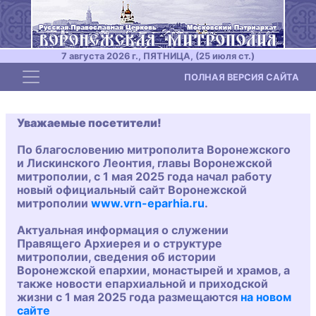
7 августа 2026 г., ПЯТНИЦА, (25 июля ст.)
Toggle navigation
ПОЛНАЯ ВЕРСИЯ САЙТА
Уважаемые посетители!
По благословению митрополита Воронежского
и Лискинского Леонтия, главы Воронежской
митрополии, с 1 мая 2025 года начал работу
новый официальный сайт Воронежской
митрополии
www.vrn-eparhia.ru
.
Актуальная информация о служении
Правящего Архиерея и о структуре
митрополии, сведения об истории
Воронежской епархии, монастырей и храмов, а
также новости епархиальной и приходской
жизни с 1 мая 2025 года размещаются
на новом
сайте