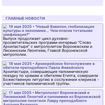
ГЛАВНЫЕ НОВОСТИ
19 мая 2025 • "Новый Вавилон, глобализация
культуры и экономики... Чем опасна тотальная
унификация?"
Выпуск продолжает цикл духовно-
просветительских программ-интервью "Слово
Архипастыря" с митрополитом Воронежским и
Лискинским Леонтием, Главой Воронежской
митрополии.
18 мая 2025 • Архиерейское богослужение в
обители преподобного Павла Фивейского
Архипастыри, совершающие паломническую
поездку по храмам и обителям Египта, совершили
Божественную литургию в сослужении клириков -
участников паломнической группы.
17 мая 2025 • Митрополит Воронежский и
Лискинский Леонтий и паломники из Воронежской
митрополии посетили Лавру преподобного
Антония Великого