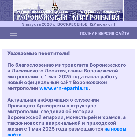
9 августа 2026 г., ВОСКРЕСЕНЬЕ, (27 июля ст.)
Toggle navigation
ПОЛНАЯ ВЕРСИЯ САЙТА
Уважаемые посетители!
По благословению митрополита Воронежского
и Лискинского Леонтия, главы Воронежской
митрополии, с 1 мая 2025 года начал работу
новый официальный сайт Воронежской
митрополии
www.vrn-eparhia.ru
.
Актуальная информация о служении
Правящего Архиерея и о структуре
митрополии, сведения об истории
Воронежской епархии, монастырей и храмов, а
также новости епархиальной и приходской
жизни с 1 мая 2025 года размещаются
на новом
сайте