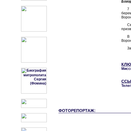
Бого
7
берем
Ворон
С
призв
В
Ворон
За
КЛЮ
Мисс
ССЫ
Теле
ФОТОРЕПОРТАЖ: