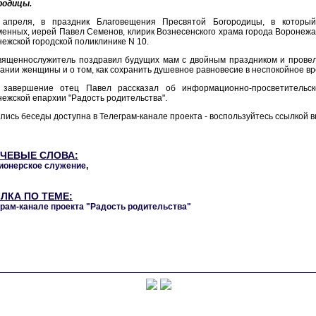
родицы.
 апреля, в праздник Благовещения Пресвятой Богородицы, в который
енных, иерей Павел Семенов, клирик Вознесенского храма города Воронежа
ежской городской поликлинике N 10.
вященнослужитель поздравил будущих мам с двойным праздником и провел 
ании женщины и о том, как сохранить душевное равновесие в неспокойное вр
 завершение отец Павел рассказал об информационно-просветительск
ежской епархии "Радость родительства".
пись беседы доступна в Телеграм-канале проекта - воспользуйтесь ссылкой в
ЧЕВЫЕ СЛОВА:
ионерское служение
,
ЛКА ПО ТЕМЕ:
грам-канале проекта "Радость родительства"