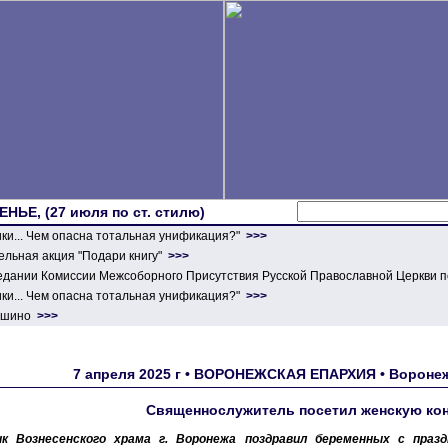
ЕНЬЕ, (27 июля по ст. стилю)
ики... Чем опасна тотальная унификация?"
>>>
льная акция "Подари книгу"
>>>
едании Комиссии Межсоборного Присутствия Русской Православной Церкви п
ики... Чем опасна тотальная унификация?"
>>>
ершино
>>>
7 апреля 2025 г • ВОРОНЕЖСКАЯ ЕПАРХИЯ • Воронеж
Священнослужитель посетил женскую ко
ик Вознесенского храма г. Воронежа поздравил беременных с праз