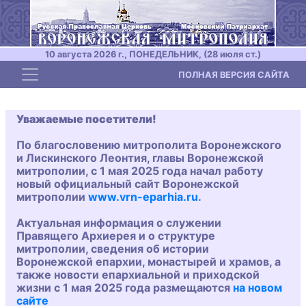
10 августа 2026 г., ПОНЕДЕЛЬНИК, (28 июля ст.)
Toggle navigation
ПОЛНАЯ ВЕРСИЯ САЙТА
Уважаемые посетители!
По благословению митрополита Воронежского
и Лискинского Леонтия, главы Воронежской
митрополии, с 1 мая 2025 года начал работу
новый официальный сайт Воронежской
митрополии
www.vrn-eparhia.ru
.
Актуальная информация о служении
Правящего Архиерея и о структуре
митрополии, сведения об истории
Воронежской епархии, монастырей и храмов, а
также новости епархиальной и приходской
жизни с 1 мая 2025 года размещаются
на новом
сайте