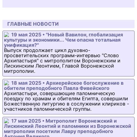
ГЛАВНЫЕ НОВОСТИ
19 мая 2025 • "Новый Вавилон, глобализация
культуры и экономики... Чем опасна тотальная
унификация?"
Выпуск продолжает цикл духовно-
просветительских программ-интервью "Слово
Архипастыря" с митрополитом Воронежским и
Лискинским Леонтием, Главой Воронежской
митрополии.
18 мая 2025 • Архиерейское богослужение в
обители преподобного Павла Фивейского
Архипастыри, совершающие паломническую
поездку по храмам и обителям Египта, совершили
Божественную литургию в сослужении клириков -
участников паломнической группы.
17 мая 2025 • Митрополит Воронежский и
Лискинский Леонтий и паломники из Воронежской
митрополии посетили Лавру преподобного
Антония Великого