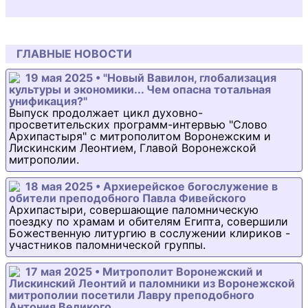
ГЛАВНЫЕ НОВОСТИ
19 мая 2025 • "Новый Вавилон, глобализация
культуры и экономики... Чем опасна тотальная
унификация?"
Выпуск продолжает цикл духовно-
просветительских программ-интервью "Слово
Архипастыря" с митрополитом Воронежским и
Лискинским Леонтием, Главой Воронежской
митрополии.
18 мая 2025 • Архиерейское богослужение в
обители преподобного Павла Фивейского
Архипастыри, совершающие паломническую
поездку по храмам и обителям Египта, совершили
Божественную литургию в сослужении клириков -
участников паломнической группы.
17 мая 2025 • Митрополит Воронежский и
Лискинский Леонтий и паломники из Воронежской
митрополии посетили Лавру преподобного
Антония Великого