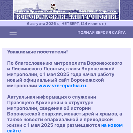
6 августа 2026 г., ЧЕТВЕРГ, (24 июля ст.)
Toggle navigation
ПОЛНАЯ ВЕРСИЯ САЙТА
Уважаемые посетители!
По благословению митрополита Воронежского
и Лискинского Леонтия, главы Воронежской
митрополии, с 1 мая 2025 года начал работу
новый официальный сайт Воронежской
митрополии
www.vrn-eparhia.ru
.
Актуальная информация о служении
Правящего Архиерея и о структуре
митрополии, сведения об истории
Воронежской епархии, монастырей и храмов, а
также новости епархиальной и приходской
жизни с 1 мая 2025 года размещаются
на новом
сайте