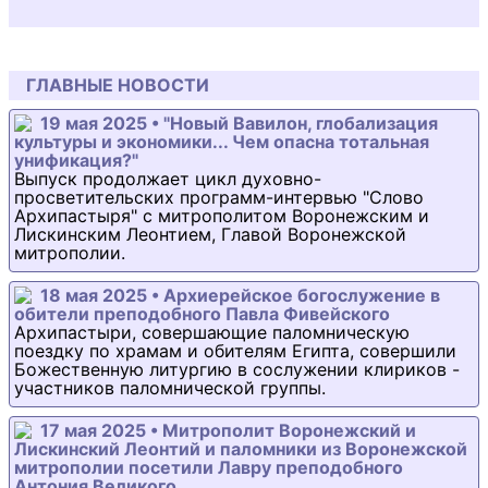
ГЛАВНЫЕ НОВОСТИ
19 мая 2025 • "Новый Вавилон, глобализация
культуры и экономики... Чем опасна тотальная
унификация?"
Выпуск продолжает цикл духовно-
просветительских программ-интервью "Слово
Архипастыря" с митрополитом Воронежским и
Лискинским Леонтием, Главой Воронежской
митрополии.
18 мая 2025 • Архиерейское богослужение в
обители преподобного Павла Фивейского
Архипастыри, совершающие паломническую
поездку по храмам и обителям Египта, совершили
Божественную литургию в сослужении клириков -
участников паломнической группы.
17 мая 2025 • Митрополит Воронежский и
Лискинский Леонтий и паломники из Воронежской
митрополии посетили Лавру преподобного
Антония Великого