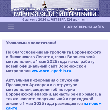
6 августа 2026 г., ЧЕТВЕРГ, (24 июля ст.)
Toggle navigation
ПОЛНАЯ ВЕРСИЯ САЙТА
Уважаемые посетители!
По благословению митрополита Воронежского
и Лискинского Леонтия, главы Воронежской
митрополии, с 1 мая 2025 года начал работу
новый официальный сайт Воронежской
митрополии
www.vrn-eparhia.ru
.
Актуальная информация о служении
Правящего Архиерея и о структуре
митрополии, сведения об истории
Воронежской епархии, монастырей и храмов, а
также новости епархиальной и приходской
жизни с 1 мая 2025 года размещаются
на новом
сайте