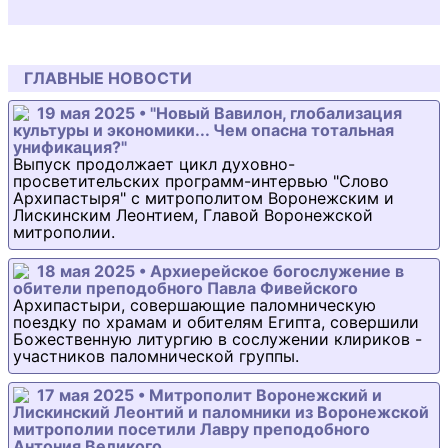
ГЛАВНЫЕ НОВОСТИ
19 мая 2025 • "Новый Вавилон, глобализация
культуры и экономики... Чем опасна тотальная
унификация?"
Выпуск продолжает цикл духовно-
просветительских программ-интервью "Слово
Архипастыря" с митрополитом Воронежским и
Лискинским Леонтием, Главой Воронежской
митрополии.
18 мая 2025 • Архиерейское богослужение в
обители преподобного Павла Фивейского
Архипастыри, совершающие паломническую
поездку по храмам и обителям Египта, совершили
Божественную литургию в сослужении клириков -
участников паломнической группы.
17 мая 2025 • Митрополит Воронежский и
Лискинский Леонтий и паломники из Воронежской
митрополии посетили Лавру преподобного
Антония Великого