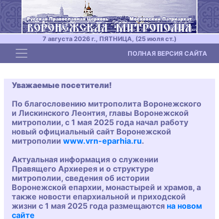
7 августа 2026 г., ПЯТНИЦА, (25 июля ст.)
Toggle navigation
ПОЛНАЯ ВЕРСИЯ САЙТА
Уважаемые посетители!
По благословению митрополита Воронежского
и Лискинского Леонтия, главы Воронежской
митрополии, с 1 мая 2025 года начал работу
новый официальный сайт Воронежской
митрополии
www.vrn-eparhia.ru
.
Актуальная информация о служении
Правящего Архиерея и о структуре
митрополии, сведения об истории
Воронежской епархии, монастырей и храмов, а
также новости епархиальной и приходской
жизни с 1 мая 2025 года размещаются
на новом
сайте