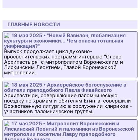
ГЛАВНЫЕ НОВОСТИ
19 мая 2025 • "Новый Вавилон, глобализация
культуры и экономики... Чем опасна тотальная
унификация?"
Выпуск продолжает цикл духовно-
просветительских программ-интервью "Слово
Архипастыря" с митрополитом Воронежским и
Лискинским Леонтием, Главой Воронежской
митрополии.
18 мая 2025 • Архиерейское богослужение в
обители преподобного Павла Фивейского
Архипастыри, совершающие паломническую
поездку по храмам и обителям Египта, совершили
Божественную литургию в сослужении клириков -
участников паломнической группы.
17 мая 2025 • Митрополит Воронежский и
Лискинский Леонтий и паломники из Воронежской
митрополии посетили Лавру преподобного
Антония Великого