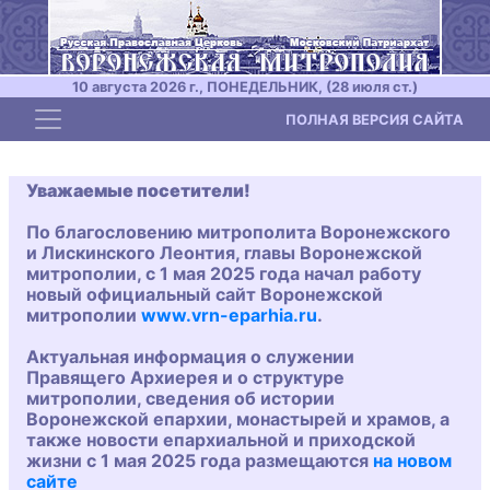
10 августа 2026 г., ПОНЕДЕЛЬНИК, (28 июля ст.)
Toggle navigation
ПОЛНАЯ ВЕРСИЯ САЙТА
Уважаемые посетители!
По благословению митрополита Воронежского
и Лискинского Леонтия, главы Воронежской
митрополии, с 1 мая 2025 года начал работу
новый официальный сайт Воронежской
митрополии
www.vrn-eparhia.ru
.
Актуальная информация о служении
Правящего Архиерея и о структуре
митрополии, сведения об истории
Воронежской епархии, монастырей и храмов, а
также новости епархиальной и приходской
жизни с 1 мая 2025 года размещаются
на новом
сайте