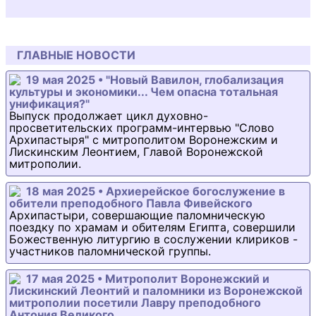
ГЛАВНЫЕ НОВОСТИ
19 мая 2025 • "Новый Вавилон, глобализация
культуры и экономики... Чем опасна тотальная
унификация?"
Выпуск продолжает цикл духовно-
просветительских программ-интервью "Слово
Архипастыря" с митрополитом Воронежским и
Лискинским Леонтием, Главой Воронежской
митрополии.
18 мая 2025 • Архиерейское богослужение в
обители преподобного Павла Фивейского
Архипастыри, совершающие паломническую
поездку по храмам и обителям Египта, совершили
Божественную литургию в сослужении клириков -
участников паломнической группы.
17 мая 2025 • Митрополит Воронежский и
Лискинский Леонтий и паломники из Воронежской
митрополии посетили Лавру преподобного
Антония Великого