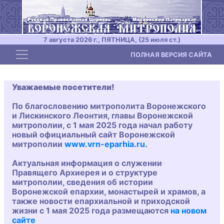
7 августа 2026 г., ПЯТНИЦА, (25 июля ст.)
Toggle navigation
ПОЛНАЯ ВЕРСИЯ САЙТА
Уважаемые посетители!
По благословению митрополита Воронежского
и Лискинского Леонтия, главы Воронежской
митрополии, с 1 мая 2025 года начал работу
новый официальный сайт Воронежской
митрополии
www.vrn-eparhia.ru
.
Актуальная информация о служении
Правящего Архиерея и о структуре
митрополии, сведения об истории
Воронежской епархии, монастырей и храмов, а
также новости епархиальной и приходской
жизни с 1 мая 2025 года размещаются
на новом
сайте