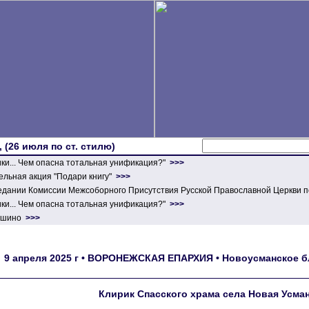
 (26 июля по ст. стилю)
ики... Чем опасна тотальная унификация?"
>>>
льная акция "Подари книгу"
>>>
едании Комиссии Межсоборного Присутствия Русской Православной Церкви п
ики... Чем опасна тотальная унификация?"
>>>
ершино
>>>
9 апреля 2025 г • ВОРОНЕЖСКАЯ ЕПАРХИЯ • Новоусманское бла
Клирик Спасского храма села Новая Усма