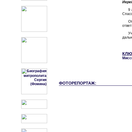
Иере
9
Спасс
От
ответ
У
даль
КЛЮ
Мисс
ФОТОРЕПОРТАЖ: