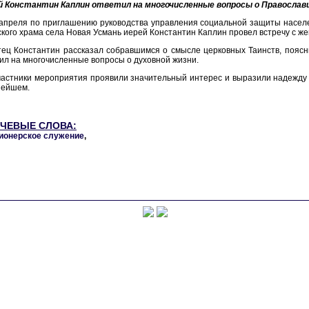
й Константин Каплин ответил на многочисленные вопросы о Православии
 апреля по приглашению руководства управления социальной защиты насел
кого храма села Новая Усмань иерей Константин Каплин провел встречу с 
ец Константин рассказал собравшимся о смысле церковных Таинств, поясни
ил на многочисленные вопросы о духовной жизни.
частники мероприятия проявили значительный интерес и выразили надежду
нейшем.
ЧЕВЫЕ СЛОВА:
ионерское служение
,