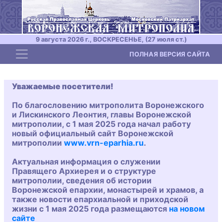
9 августа 2026 г., ВОСКРЕСЕНЬЕ, (27 июля ст.)
Toggle navigation
ПОЛНАЯ ВЕРСИЯ САЙТА
Уважаемые посетители!
По благословению митрополита Воронежского
и Лискинского Леонтия, главы Воронежской
митрополии, с 1 мая 2025 года начал работу
новый официальный сайт Воронежской
митрополии
www.vrn-eparhia.ru
.
Актуальная информация о служении
Правящего Архиерея и о структуре
митрополии, сведения об истории
Воронежской епархии, монастырей и храмов, а
также новости епархиальной и приходской
жизни с 1 мая 2025 года размещаются
на новом
сайте